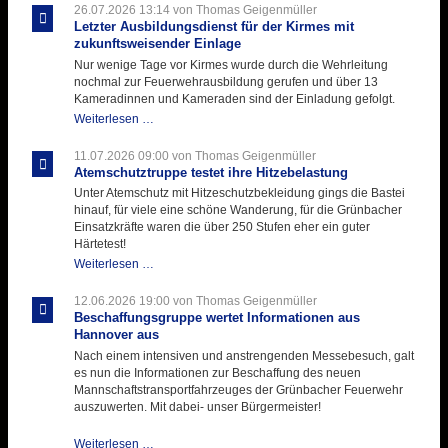
26.07.2026 13:14
von Thomas Geigenmüller
Letzter Ausbildungsdienst für der Kirmes mit
zukunftsweisender Einlage
Nur wenige Tage vor Kirmes wurde durch die Wehrleitung
nochmal zur Feuerwehrausbildung gerufen und über 13
Kameradinnen und Kameraden sind der Einladung gefolgt.
Letzter
Weiterlesen …
Ausbildungsdienst
für
11.07.2026 09:00
von Thomas Geigenmüller
der
Atemschutztruppe testet ihre Hitzebelastung
Kirmes
Unter Atemschutz mit Hitzeschutzbekleidung gings die Bastei
mit
hinauf, für viele eine schöne Wanderung, für die Grünbacher
zukunftsweisender
Einsatzkräfte waren die über 250 Stufen eher ein guter
Einlage
Härtetest!
Atemschutztruppe
Weiterlesen …
testet
ihre
12.06.2026 19:00
von Thomas Geigenmüller
Hitzebelastung
Beschaffungsgruppe wertet Informationen aus
Hannover aus
Nach einem intensiven und anstrengenden Messebesuch, galt
es nun die Informationen zur Beschaffung des neuen
Mannschaftstransportfahrzeuges der Grünbacher Feuerwehr
auszuwerten. Mit dabei- unser Bürgermeister!
Beschaffungsgruppe
Weiterlesen …