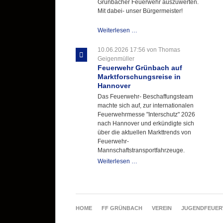
Grünbacher Feuerwehr auszuwerten.
Mit dabei- unser Bürgermeister!
Beschaffungsgruppe
Weiterlesen …
wertet
Informationen
10.06.2026 17:56
von Thomas
aus
Geigenmüller
Hannover
Feuerwehr Grünbach auf
aus
Marktforschungsreise in
Hannover
Das Feuerwehr- Beschaffungsteam
machte sich auf, zur internationalen
Feuerwehrmesse "Interschutz" 2026
nach Hannover und erkündigte sich
über die aktuellen Markttrends von
Feuerwehr-
Mannschaftstransportfahrzeuge.
Feuerwehr
Weiterlesen …
Grünbach
auf
Marktforschungsreise
in
Hannover
NAVIGATION
HOME
FF GRÜNBACH
VEREIN
JUGENDFEUE
ÜBERSPRINGEN