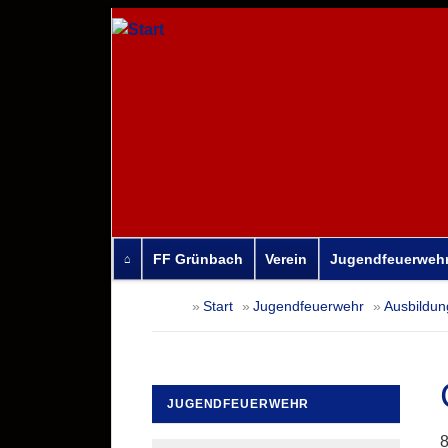
FF Grünbach
Verein
Jugendfeuerweh
Navigation
Start
Jugendfeuerwehr
Ausbildun
überspringen
JUGENDFEUERWEHR
Navigation
8