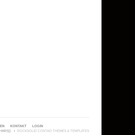
REN
KONTAKT
LOGIN
CHARS}}
ROCKSOLID CONTAO THEMES & TEMPLATES