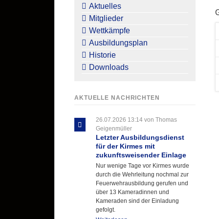
überspringen
Aktuelles
Mitglieder
Wettkämpfe
Ausbildungsplan
Historie
Downloads
AKTUELLE NACHRICHTEN
26.07.2026 13:14
von Thomas
Geigenmüller
Letzter Ausbildungsdienst
für der Kirmes mit
zukunftsweisender Einlage
Nur wenige Tage vor Kirmes wurde
durch die Wehrleitung nochmal zur
Feuerwehrausbildung gerufen und
über 13 Kameradinnen und
Kameraden sind der Einladung
gefolgt.