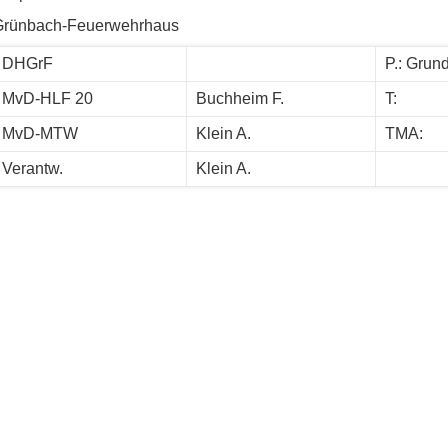
Grünbach-Feuerwehrhaus
DHGrF
P.: Grun
MvD-HLF 20
Buchheim F.
T:
MvD-MTW
Klein A.
TMA:
Verantw.
Klein A.