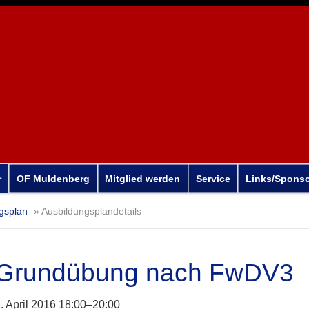
r
OF Muldenberg
Mitglied werden
Service
Links/Spons
gsplan
Ausbildungsplandetails
Grundübung nach FwDV3
. April 2016 18:00–20:00