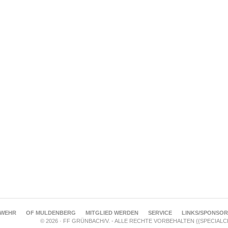
RWEHR
OF MULDENBERG
MITGLIED WERDEN
SERVICE
LINKS/SPONSO
© 2026 · FF GRÜNBACH/V. - ALLE RECHTE VORBEHALTEN {{SPECIAL