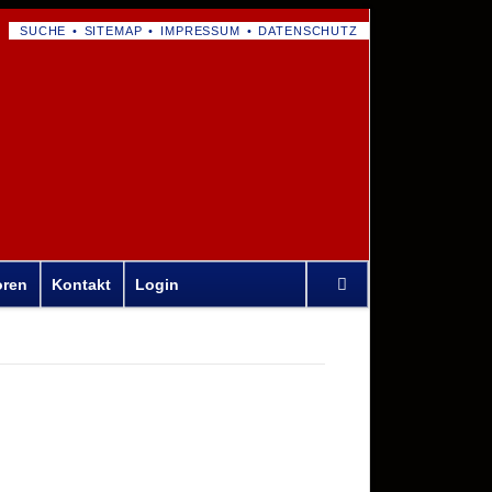
NAVIGATION
SUCHE
SITEMAP
IMPRESSUM
DATENSCHUTZ
ÜBERSPRINGEN
Navigation
oren
Kontakt
Login
überspringen