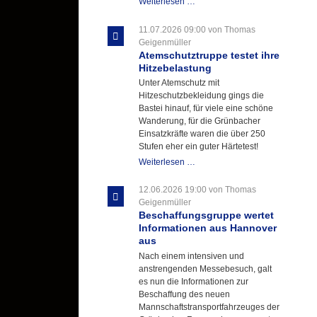
Letzter
Weiterlesen …
Ausbildungsdienst
für
11.07.2026 09:00
von Thomas
der
Geigenmüller
Kirmes
Atemschutztruppe testet ihre
mit
Hitzebelastung
zukunftsweisender
Unter Atemschutz mit
Einlage
Hitzeschutzbekleidung gings die
Bastei hinauf, für viele eine schöne
Wanderung, für die Grünbacher
Einsatzkräfte waren die über 250
Stufen eher ein guter Härtetest!
Atemschutztruppe
Weiterlesen …
testet
ihre
12.06.2026 19:00
von Thomas
Hitzebelastung
Geigenmüller
Beschaffungsgruppe wertet
Informationen aus Hannover
aus
Nach einem intensiven und
anstrengenden Messebesuch, galt
es nun die Informationen zur
Beschaffung des neuen
Mannschaftstransportfahrzeuges der