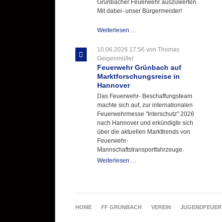
Grünbacher Feuerwehr auszuwerten.
Mit dabei- unser Bürgermeister!
Beschaffungsgruppe
Weiterlesen …
wertet
Informationen
10.06.2026 17:56
von Thomas
aus
Geigenmüller
Hannover
Feuerwehr Grünbach auf
aus
Marktforschungsreise in
Hannover
Das Feuerwehr- Beschaffungsteam
machte sich auf, zur internationalen
Feuerwehrmesse "Interschutz" 2026
nach Hannover und erkündigte sich
über die aktuellen Markttrends von
Feuerwehr-
Mannschaftstransportfahrzeuge.
Feuerwehr
Weiterlesen …
Grünbach
auf
Marktforschungsreise
in
Hannover
NAVIGATION
HOME
FF GRÜNBACH
VEREIN
JUGENDFEUE
ÜBERSPRINGEN