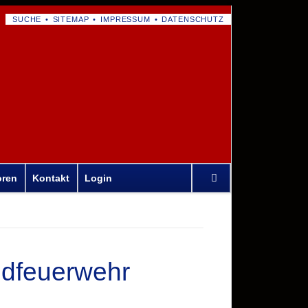
NAVIGATION
SUCHE
SITEMAP
IMPRESSUM
DATENSCHUTZ
ÜBERSPRINGEN
Navigation
oren
Kontakt
Login
überspringen
ndfeuerwehr