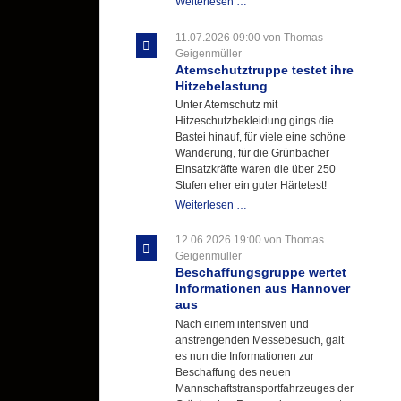
Letzter
Weiterlesen …
Ausbildungsdienst
für
11.07.2026 09:00
von Thomas
der
Geigenmüller
Kirmes
Atemschutztruppe testet ihre
mit
Hitzebelastung
zukunftsweisender
Unter Atemschutz mit
Einlage
Hitzeschutzbekleidung gings die
Bastei hinauf, für viele eine schöne
Wanderung, für die Grünbacher
Einsatzkräfte waren die über 250
Stufen eher ein guter Härtetest!
Atemschutztruppe
Weiterlesen …
testet
ihre
12.06.2026 19:00
von Thomas
Hitzebelastung
Geigenmüller
Beschaffungsgruppe wertet
Informationen aus Hannover
aus
Nach einem intensiven und
anstrengenden Messebesuch, galt
es nun die Informationen zur
Beschaffung des neuen
Mannschaftstransportfahrzeuges der