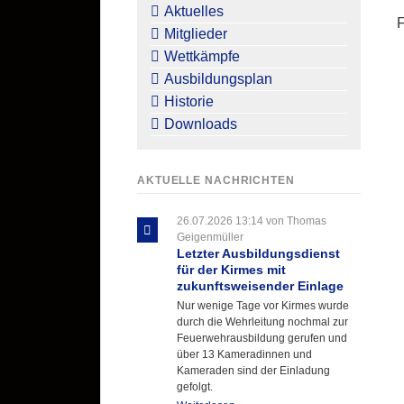
überspringen
Aktuelles
Mitglieder
Wettkämpfe
Ausbildungsplan
Historie
Downloads
AKTUELLE NACHRICHTEN
26.07.2026 13:14
von Thomas
Geigenmüller
Letzter Ausbildungsdienst
für der Kirmes mit
zukunftsweisender Einlage
Nur wenige Tage vor Kirmes wurde
durch die Wehrleitung nochmal zur
Feuerwehrausbildung gerufen und
über 13 Kameradinnen und
Kameraden sind der Einladung
gefolgt.