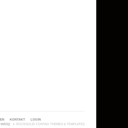
REN
KONTAKT
LOGIN
CHARS}}
ROCKSOLID CONTAO THEMES & TEMPLATES