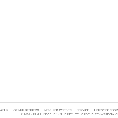
RWEHR
OF MULDENBERG
MITGLIED WERDEN
SERVICE
LINKS/SPONSO
© 2026 · FF GRÜNBACH/V. - ALLE RECHTE VORBEHALTEN {{SPECIAL