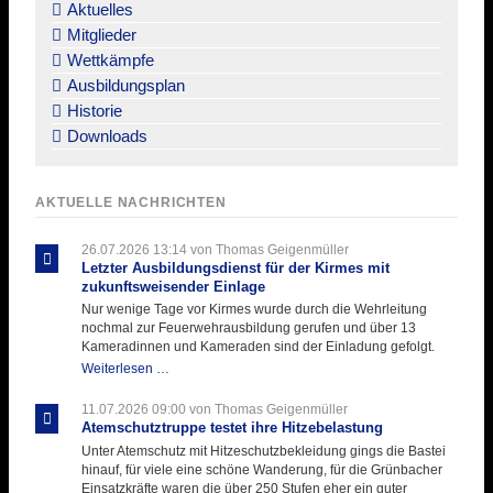
überspringen
Aktuelles
Mitglieder
Wettkämpfe
Ausbildungsplan
Historie
Downloads
AKTUELLE NACHRICHTEN
26.07.2026 13:14
von Thomas Geigenmüller
Letzter Ausbildungsdienst für der Kirmes mit
zukunftsweisender Einlage
Nur wenige Tage vor Kirmes wurde durch die Wehrleitung
nochmal zur Feuerwehrausbildung gerufen und über 13
Kameradinnen und Kameraden sind der Einladung gefolgt.
Letzter
Weiterlesen …
Ausbildungsdienst
für
11.07.2026 09:00
von Thomas Geigenmüller
der
Atemschutztruppe testet ihre Hitzebelastung
Kirmes
Unter Atemschutz mit Hitzeschutzbekleidung gings die Bastei
mit
hinauf, für viele eine schöne Wanderung, für die Grünbacher
zukunftsweisender
Einsatzkräfte waren die über 250 Stufen eher ein guter