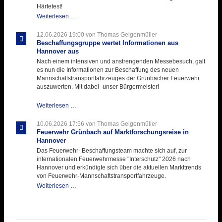
Einlage
Härtetest!
Atemschutztruppe
Weiterlesen …
testet
ihre
12.06.2026 19:00
von Thomas Geigenmüller
Hitzebelastung
Beschaffungsgruppe wertet Informationen aus
Hannover aus
Nach einem intensiven und anstrengenden Messebesuch, galt
es nun die Informationen zur Beschaffung des neuen
Mannschaftstransportfahrzeuges der Grünbacher Feuerwehr
auszuwerten. Mit dabei- unser Bürgermeister!
Beschaffungsgruppe
Weiterlesen …
wertet
Informationen
10.06.2026 17:56
von Thomas Geigenmüller
aus
Feuerwehr Grünbach auf Marktforschungsreise in
Hannover
Hannover
aus
Das Feuerwehr- Beschaffungsteam machte sich auf, zur
internationalen Feuerwehrmesse "Interschutz" 2026 nach
Hannover und erkündigte sich über die aktuellen Markttrends
von Feuerwehr-Mannschaftstransportfahrzeuge.
Feuerwehr
Weiterlesen …
Grünbach
auf
Marktforschungsreise
in