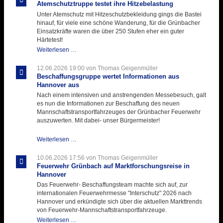
der
Atemschutztruppe testet ihre Hitzebelastung
Kirmes
Unter Atemschutz mit Hitzeschutzbekleidung gings die Bastei
mit
hinauf, für viele eine schöne Wanderung, für die Grünbacher
zukunftsweisender
Einsatzkräfte waren die über 250 Stufen eher ein guter
Einlage
Härtetest!
Atemschutztruppe
Weiterlesen …
testet
ihre
12.06.2026 19:00
von Thomas Geigenmüller
Hitzebelastung
Beschaffungsgruppe wertet Informationen aus
Hannover aus
Nach einem intensiven und anstrengenden Messebesuch, galt
es nun die Informationen zur Beschaffung des neuen
Mannschaftstransportfahrzeuges der Grünbacher Feuerwehr
auszuwerten. Mit dabei- unser Bürgermeister!
Beschaffungsgruppe
Weiterlesen …
wertet
Informationen
10.06.2026 17:56
von Thomas Geigenmüller
aus
Feuerwehr Grünbach auf Marktforschungsreise in
Hannover
Hannover
aus
Das Feuerwehr- Beschaffungsteam machte sich auf, zur
internationalen Feuerwehrmesse "Interschutz" 2026 nach
Hannover und erkündigte sich über die aktuellen Markttrends
von Feuerwehr-Mannschaftstransportfahrzeuge.
Feuerwehr
Weiterlesen …