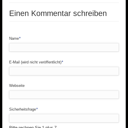
Einen Kommentar schreiben
Pflichtfeld
Name
*
Pflichtfeld
E-Mail (wird nicht veröffentlicht)
*
Webseite
Pflichtfeld
Sicherheitsfrage
*
Bitte rechnen Sie 1 plus 7.