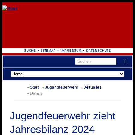
NAVIGATION
SUCHE
SITEMAP
IMPRESSUM
DATENSCHUTZ
ÜBERSPRINGEN
Navigation
überspringen
Start
Jugendfeuerwehr
Aktuelles
Details
Jugendfeuerwehr zieht
Jahresbilanz 2024