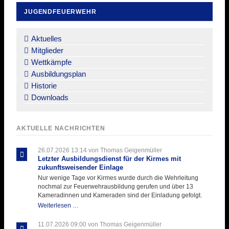
JUGENDFEUERWEHR
Navigation
überspringen
Aktuelles
Mitglieder
Wettkämpfe
Ausbildungsplan
Historie
Downloads
AKTUELLE NACHRICHTEN
26.07.2026 13:14
von Thomas Geigenmüller
Letzter Ausbildungsdienst für der Kirmes mit
zukunftsweisender Einlage
Nur wenige Tage vor Kirmes wurde durch die Wehrleitung
nochmal zur Feuerwehrausbildung gerufen und über 13
Kameradinnen und Kameraden sind der Einladung gefolgt.
Letzter
Weiterlesen …
Ausbildungsdienst
für
11.07.2026 09:00
von Thomas Geigenmüller