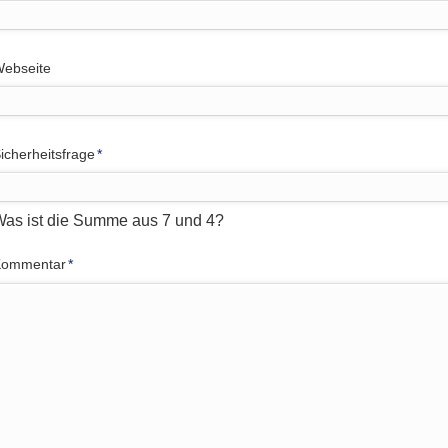
ebseite
flichtfeld
icherheitsfrage
*
as ist die Summe aus 7 und 4?
flichtfeld
Kommentar
*