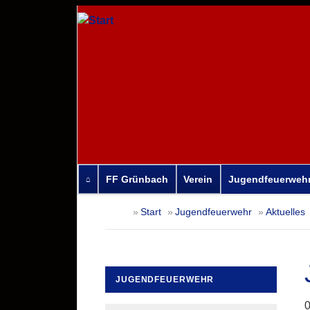
FF Grünbach
Verein
Jugendfeuerweh
Navigation
Start
Jugendfeuerwehr
Aktuelles
überspringen
JUGENDFEUERWEHR
Navigation
0