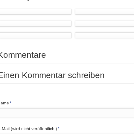
Kommentare
Einen Kommentar schreiben
flichtfeld
Name
*
flichtfeld
-Mail (wird nicht veröffentlicht)
*