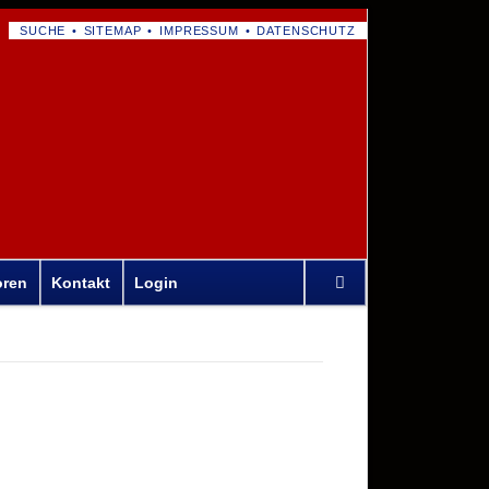
NAVIGATION
SUCHE
SITEMAP
IMPRESSUM
DATENSCHUTZ
ÜBERSPRINGEN
Navigation
oren
Kontakt
Login
überspringen