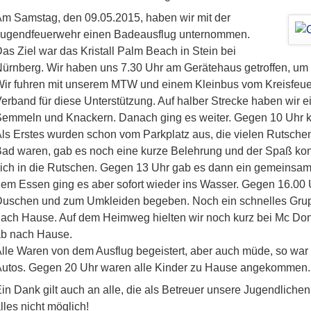
m Samstag, den 09.05.2015, haben wir mit der
ugendfeuerwehr einen Badeausflug unternommen.
as Ziel war das Kristall Palm Beach in Stein bei
ürnberg. Wir haben uns 7.30 Uhr am Gerätehaus getroffen, um 
ir fuhren mit unserem MTW und einem Kleinbus vom Kreisfeue
erband für diese Unterstützung. Auf halber Strecke haben wir e
emmeln und Knackern. Danach ging es weiter. Gegen 10 Uhr 
ls Erstes wurden schon vom Parkplatz aus, die vielen Rutsche
ad waren, gab es noch eine kurze Belehrung und der Spaß konn
ich in die Rutschen. Gegen 13 Uhr gab es dann ein gemeinsame
em Essen ging es aber sofort wieder ins Wasser. Gegen 16.00 
uschen und zum Umkleiden begeben. Noch ein schnelles Grupp
ach Hause. Auf dem Heimweg hielten wir noch kurz bei Mc Do
b nach Hause.
lle Waren von dem Ausflug begeistert, aber auch müde, so war e
utos. Gegen 20 Uhr waren alle Kinder zu Hause angekommen.
in Dank gilt auch an alle, die als Betreuer unsere Jugendliche
lles nicht möglich!