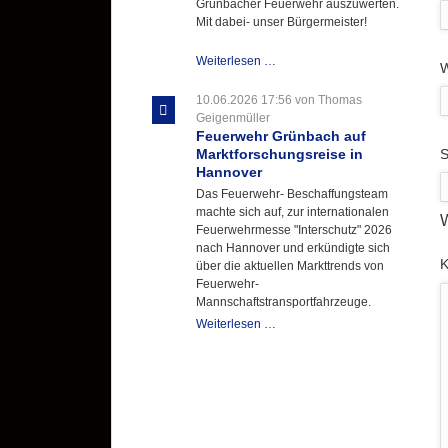
Grünbacher Feuerwehr auszuwerten.
Mit dabei- unser Bürgermeister!
Beschaffungsgruppe
Weiterlesen …
W
wertet
Informationen
10.06.2026 17:56
von Thomas
aus
Geigenmüller
Hannover
Feuerwehr Grünbach auf
aus
P
S
Marktforschungsreise in
Hannover
Das Feuerwehr- Beschaffungsteam
machte sich auf, zur internationalen
W
Feuerwehrmesse "Interschutz" 2026
nach Hannover und erkündigte sich
P
über die aktuellen Markttrends von
Feuerwehr-
Mannschaftstransportfahrzeuge.
Feuerwehr
Weiterlesen …
Grünbach
auf
Marktforschungsreise
in
Hannover