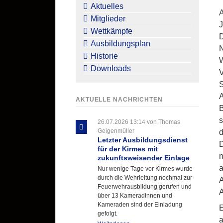
überspringen
Aktuelles
A
Mitglieder
J
Wettkämpfe
D
Ausbildungsplan
N
Historie
W
Downloads
V
S
A
AKTUELLE NACHRICHTEN
B
s
26.07.2026 13:14
von Thomas
Geigenmüller
d
Letzter Ausbildungsdienst
D
für der Kirmes mit
n
zukunftsweisender Einlage
a
Nur wenige Tage vor Kirmes wurde
durch die Wehrleitung nochmal zur
A
Feuerwehrausbildung gerufen und
A
über 13 Kameradinnen und
Kameraden sind der Einladung
E
gefolgt.
a