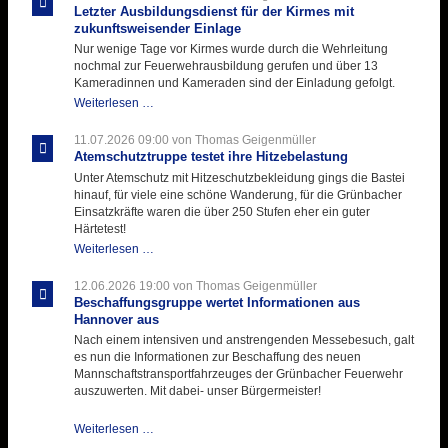
Letzter Ausbildungsdienst für der Kirmes mit
zukunftsweisender Einlage
Nur wenige Tage vor Kirmes wurde durch die Wehrleitung
nochmal zur Feuerwehrausbildung gerufen und über 13
Kameradinnen und Kameraden sind der Einladung gefolgt.
Letzter
Weiterlesen …
Ausbildungsdienst
für
11.07.2026 09:00
von Thomas Geigenmüller
der
Atemschutztruppe testet ihre Hitzebelastung
Kirmes
Unter Atemschutz mit Hitzeschutzbekleidung gings die Bastei
mit
hinauf, für viele eine schöne Wanderung, für die Grünbacher
zukunftsweisender
Einsatzkräfte waren die über 250 Stufen eher ein guter
Einlage
Härtetest!
Atemschutztruppe
Weiterlesen …
testet
ihre
12.06.2026 19:00
von Thomas Geigenmüller
Hitzebelastung
Beschaffungsgruppe wertet Informationen aus
Hannover aus
Nach einem intensiven und anstrengenden Messebesuch, galt
es nun die Informationen zur Beschaffung des neuen
Mannschaftstransportfahrzeuges der Grünbacher Feuerwehr
auszuwerten. Mit dabei- unser Bürgermeister!
Beschaffungsgruppe
Weiterlesen …
wertet