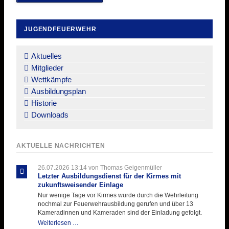
JUGENDFEUERWEHR
Navigation
überspringen
Aktuelles
Mitglieder
Wettkämpfe
Ausbildungsplan
Historie
Downloads
AKTUELLE NACHRICHTEN
26.07.2026 13:14
von Thomas Geigenmüller
Letzter Ausbildungsdienst für der Kirmes mit
zukunftsweisender Einlage
Nur wenige Tage vor Kirmes wurde durch die Wehrleitung
nochmal zur Feuerwehrausbildung gerufen und über 13
Kameradinnen und Kameraden sind der Einladung gefolgt.
Letzter
Weiterlesen …