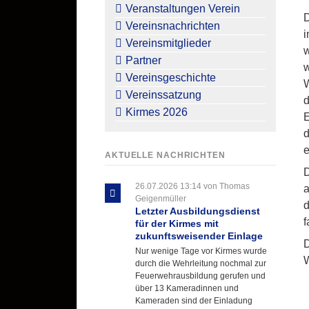
überspringen
Veranstaltungen Verein
D
Vereinsnachrichten
i
Vereinsmitglieder
w
Partner
w
Vereinsgeschichte
W
Vereinssatzung
d
Kirmes 2026
E
d
e
AKTUELLE NACHRICHTEN
D
26.07.2026 13:14
von Thomas
a
Geigenmüller
d
Letzter Ausbildungsdienst
f
für der Kirmes mit
zukunftsweisender Einlage
D
Nur wenige Tage vor Kirmes wurde
W
durch die Wehrleitung nochmal zur
Feuerwehrausbildung gerufen und
über 13 Kameradinnen und
Kameraden sind der Einladung