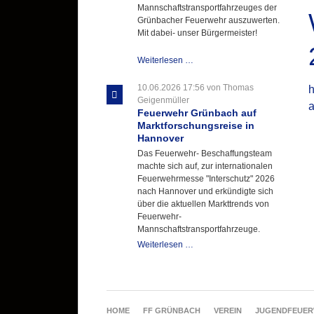
Mannschaftstransportfahrzeuges der
Grünbacher Feuerwehr auszuwerten.
Mit dabei- unser Bürgermeister!
Beschaffungsgruppe
Weiterlesen …
wertet
Informationen
10.06.2026 17:56
von Thomas
aus
Geigenmüller
a
Hannover
Feuerwehr Grünbach auf
aus
Marktforschungsreise in
Hannover
Das Feuerwehr- Beschaffungsteam
machte sich auf, zur internationalen
Feuerwehrmesse "Interschutz" 2026
nach Hannover und erkündigte sich
über die aktuellen Markttrends von
Feuerwehr-
Mannschaftstransportfahrzeuge.
Feuerwehr
Weiterlesen …
Grünbach
auf
Marktforschungsreise
in
Hannover
NAVIGATION
HOME
FF GRÜNBACH
VEREIN
JUGENDFEUE