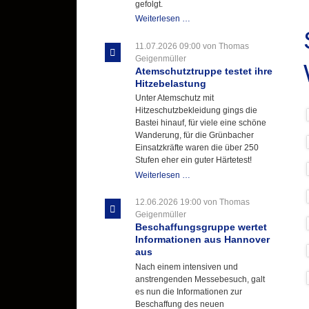
gefolgt.
Letzter
Weiterlesen …
Ausbildungsdienst
für
11.07.2026 09:00
von Thomas
der
Geigenmüller
Kirmes
Atemschutztruppe testet ihre
mit
Hitzebelastung
zukunftsweisender
Unter Atemschutz mit
Einlage
Hitzeschutzbekleidung gings die
Bastei hinauf, für viele eine schöne
Wanderung, für die Grünbacher
Einsatzkräfte waren die über 250
Stufen eher ein guter Härtetest!
Atemschutztruppe
Weiterlesen …
testet
ihre
12.06.2026 19:00
von Thomas
Hitzebelastung
Geigenmüller
Beschaffungsgruppe wertet
Informationen aus Hannover
aus
Nach einem intensiven und
anstrengenden Messebesuch, galt
es nun die Informationen zur
Beschaffung des neuen