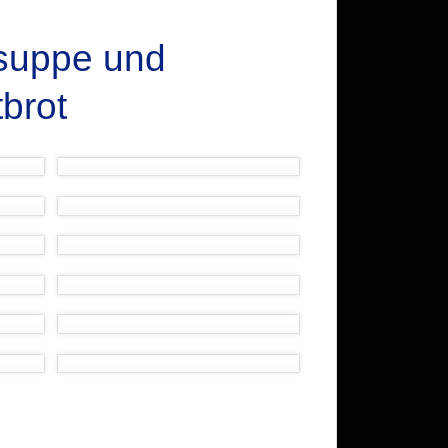
lsuppe und
brot