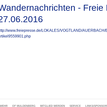
Wandernachrichten - Freie
27.06.2016
http://www.freiepresse.de/LOKALES/VOGTLAND/AUERBACH/E
rtikel9559901.php
RWEHR
OF MULDENBERG
MITGLIED WERDEN
SERVICE
LINKS/SPONSO