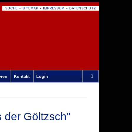
NAVIGATION
SUCHE
SITEMAP
IMPRESSUM
DATENSCHUTZ
ÜBERSPRINGEN
Navigation
oren
Kontakt
Login
überspringen
 der Göltzsch"