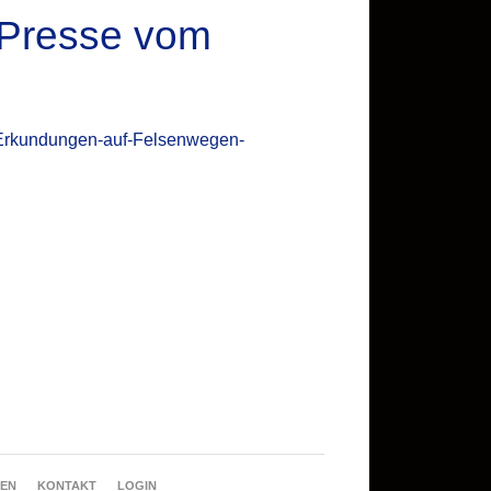
 Presse vom
rkundungen-auf-Felsenwegen-
REN
KONTAKT
LOGIN