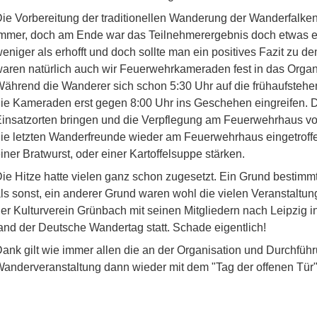
ie Vorbereitung der traditionellen Wanderung der Wanderfalken
mmer, doch am Ende war das Teilnehmerergebnis doch etwas e
eniger als erhofft und doch sollte man ein positives Fazit zu d
aren natürlich auch wir Feuerwehrkameraden fest in das Org
ährend die Wanderer sich schon 5:30 Uhr auf die frühaufstehe
ie Kameraden erst gegen 8:00 Uhr ins Geschehen eingreifen.
insatzorten bringen und die Verpflegung am Feuerwehrhaus vo
ie letzten Wanderfreunde wieder am Feuerwehrhaus eingetroffe
iner Bratwurst, oder einer Kartoffelsuppe stärken.
ie Hitze hatte vielen ganz schon zugesetzt. Ein Grund besti
ls sonst, ein anderer Grund waren wohl die vielen Veranstaltu
er Kulturverein Grünbach mit seinen Mitgliedern nach Leipzig 
and der Deutsche Wandertag statt. Schade eigentlich!
ank gilt wie immer allen die an der Organisation und Durchführu
anderveranstaltung dann wieder mit dem "Tag der offenen Tür"