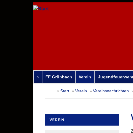
FF Grünbach
Verein
Jugendfeuerweh
Navigation
Start
Verein
Vereinsnachrichten
überspringen
VEREIN
Navigation
2