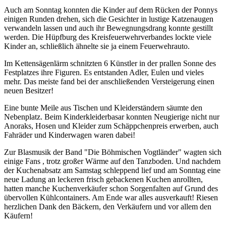
Auch am Sonntag konnten die Kinder auf dem Rücken der Ponnys
einigen Runden drehen, sich die Gesichter in lustige Katzenaugen
verwandeln lassen und auch ihr Bewegnungsdrang konnte gestillt
werden. Die Hüpfburg des Kreisfeuerwehrverbandes lockte viele
Kinder an, schließlich ähnelte sie ja einem Feuerwehrauto.
Im Kettensägenlärm schnitzten 6 Künstler in der prallen Sonne des
Festplatzes ihre Figuren. Es entstanden Adler, Eulen und vieles
mehr. Das meiste fand bei der anschließenden Versteigerung einen
neuen Besitzer!
Eine bunte Meile aus Tischen und Kleiderständern säumte den
Nebenplatz. Beim Kinderkleiderbasar konnten Neugierige nicht nur
Anoraks, Hosen und Kleider zum Schäppchenpreis erwerben, auch
Fahräder und Kinderwagen waren dabei!
Zur Blasmusik der Band "Die Böhmischen Vogtländer" wagten sich
einige Fans , trotz großer Wärme auf den Tanzboden. Und nachdem
der Kuchenabsatz am Samstag schleppend lief und am Sonntag eine
neue Ladung an leckeren frisch gebackenen Kuchen anrollten,
hatten manche Kuchenverkäufer schon Sorgenfalten auf Grund des
übervollen Kühlcontainers. Am Ende war alles ausverkauft! Riesen
herzlichen Dank den Bäckern, den Verkäufern und vor allem den
Käufern!