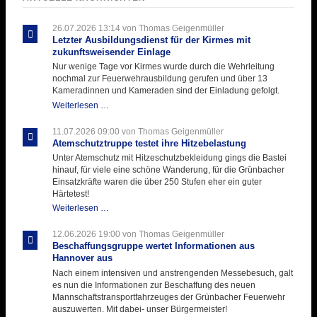
26.07.2026 13:14
von Thomas Geigenmüller
Letzter Ausbildungsdienst für der Kirmes mit
zukunftsweisender Einlage
Nur wenige Tage vor Kirmes wurde durch die Wehrleitung
nochmal zur Feuerwehrausbildung gerufen und über 13
Kameradinnen und Kameraden sind der Einladung gefolgt.
Letzter
Weiterlesen …
Ausbildungsdienst
für
11.07.2026 09:00
von Thomas Geigenmüller
der
Atemschutztruppe testet ihre Hitzebelastung
Kirmes
Unter Atemschutz mit Hitzeschutzbekleidung gings die Bastei
mit
hinauf, für viele eine schöne Wanderung, für die Grünbacher
zukunftsweisender
Einsatzkräfte waren die über 250 Stufen eher ein guter
Einlage
Härtetest!
Atemschutztruppe
Weiterlesen …
testet
ihre
12.06.2026 19:00
von Thomas Geigenmüller
Hitzebelastung
Beschaffungsgruppe wertet Informationen aus
Hannover aus
Nach einem intensiven und anstrengenden Messebesuch, galt
es nun die Informationen zur Beschaffung des neuen
Mannschaftstransportfahrzeuges der Grünbacher Feuerwehr
auszuwerten. Mit dabei- unser Bürgermeister!