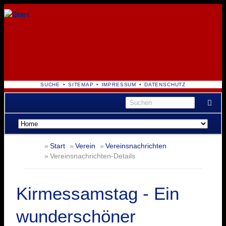
NAVIGATION
SUCHE
SITEMAP
IMPRESSUM
DATENSCHUTZ
ÜBERSPRINGEN
Navigation
überspringen
Start
Verein
Vereinsnachrichten
Vereinsnachrichten-Details
Kirmessamstag - Ein
wunderschöner