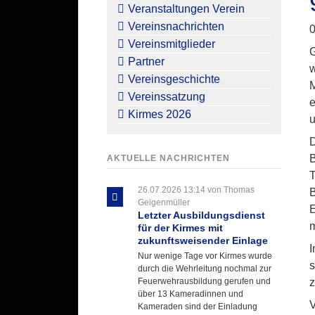
überspringen
Veranstaltungen Verein
Vereinsnachrichten
0
Vereinsmitglieder
G
Partner
w
Vereinsgeschichte
M
Vereinssatzung
e
Kirmes 2026
u
D
B
AKTUELLE NACHRICHTEN
T
26.07.2026 13:14
von Thomas
B
Geigenmüller
E
Letzter Ausbildungsdienst
m
für der Kirmes mit
zukunftsweisender Einlage
I
Nur wenige Tage vor Kirmes wurde
s
durch die Wehrleitung nochmal zur
Feuerwehrausbildung gerufen und
über 13 Kameradinnen und
V
Kameraden sind der Einladung