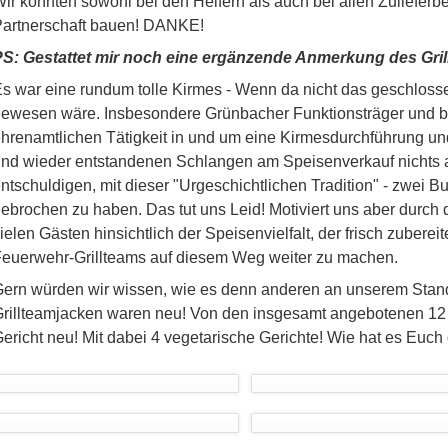
ir konnten sowohl bei den Helfern als auch bei allen Zulieferbe
artnerschaft bauen! DANKE!
S: Gestattet mir noch eine ergänzende Anmerkung des Gril
s war eine rundum tolle Kirmes - Wenn da nicht das geschlosse
ewesen wäre. Insbesondere Grünbacher Funktionsträger und b
hrenamtlichen Tätigkeit in und um eine Kirmesdurchführung un
nd wieder entstandenen Schlangen am Speisenverkauf nichts a
ntschuldigen, mit dieser "Urgeschichtlichen Tradition" - zwei B
ebrochen zu haben. Das tut uns Leid! Motiviert uns aber durch
ielen Gästen hinsichtlich der Speisenvielfalt, der frisch zubere
euerwehr-Grillteams auf diesem Weg weiter zu machen.
ern würden wir wissen, wie es denn anderen an unserem Stand g
rillteamjacken waren neu! Von den insgesamt angebotenen 12
ericht neu! Mit dabei 4 vegetarische Gerichte! Wie hat es Euc