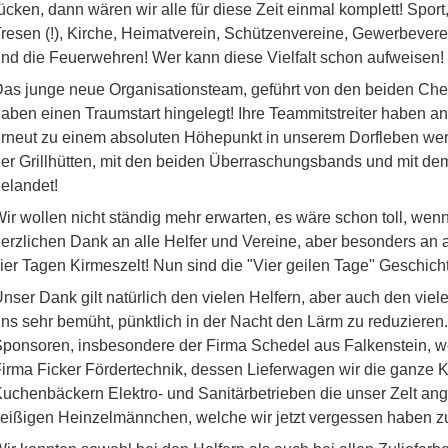
ücken, dann wären wir alle für diese Zeit einmal komplett! Spo
resen (!), Kirche, Heimatverein, Schützenvereine, Gewerbeverei
nd die Feuerwehren! Wer kann diese Vielfalt schon aufweisen!
as junge neue Organisationsteam, geführt von den beiden Che
aben einen Traumstart hingelegt! Ihre Teammitstreiter haben a
rneut zu einem absoluten Höhepunkt in unserem Dorfleben we
er Grillhütten, mit den beiden Überraschungsbands und mit dem
elandet!
ir wollen nicht ständig mehr erwarten, es wäre schon toll, wen
erzlichen Dank an alle Helfer und Vereine, aber besonders an a
ier Tagen Kirmeszelt! Nun sind die "Vier geilen Tage" Geschich
nser Dank gilt natürlich den vielen Helfern, aber auch den vie
ns sehr bemüht, pünktlich in der Nacht den Lärm zu reduziere
ponsoren, insbesondere der Firma Schedel aus Falkenstein, wel
irma Ficker Fördertechnik, dessen Lieferwagen wir die ganze 
uchenbäckern Elektro- und Sanitärbetrieben die unser Zelt an
leißigen Heinzelmännchen, welche wir jetzt vergessen haben 