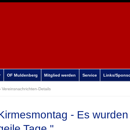
r
OF Muldenberg
Mitglied werden
Service
Links/Spons
Vereinsnachrichten-Details
Kirmesmontag - Es wurden t
geile Tage "