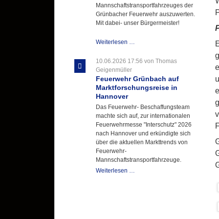
W
Mannschaftstransportfahrzeuges der
P
Grünbacher Feuerwehr auszuwerten.
Mit dabei- unser Bürgermeister!
P
Beschaffungsgruppe
Weiterlesen …
E
wertet
g
Informationen
10.06.2026 17:56
von Thomas
e
aus
Geigenmüller
Hannover
u
Feuerwehr Grünbach auf
aus
Marktforschungsreise in
e
Hannover
g
Das Feuerwehr- Beschaffungsteam
v
machte sich auf, zur internationalen
Feuerwehrmesse "Interschutz" 2026
F
nach Hannover und erkündigte sich
G
über die aktuellen Markttrends von
Feuerwehr-
G
Mannschaftstransportfahrzeuge.
G
Feuerwehr
Weiterlesen …
Grünbach
auf
Marktforschungsreise
in
Hannover