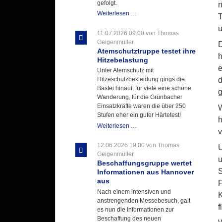
gefolgt.
r
Letzter
Weiterlesen …
T
Ausbildungsdienst
u
für
11.07.2026 09:00
von Thomas
der
Geigenmüller
D
Kirmes
Atemschutztruppe testet ihre
h
mit
Hitzebelastung
zukunftsweisender
e
Unter Atemschutz mit
Einlage
d
Hitzeschutzbekleidung gings die
Bastei hinauf, für viele eine schöne
g
Wanderung, für die Grünbacher
Einsatzkräfte waren die über 250
W
Stufen eher ein guter Härtetest!
h
Atemschutztruppe
Weiterlesen …
v
testet
ihre
12.06.2026 19:00
von Thomas
U
Hitzebelastung
Geigenmüller
u
Beschaffungsgruppe wertet
S
Informationen aus Hannover
aus
F
Nach einem intensiven und
K
anstrengenden Messebesuch, galt
f
es nun die Informationen zur
Beschaffung des neuen