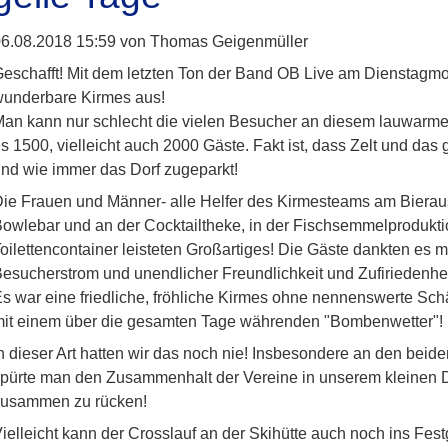
6.08.2018 15:59
von Thomas Geigenmüller
eschafft! Mit dem letzten Ton der Band OB Live am Dienstagm
underbare Kirmes aus!
an kann nur schlecht die vielen Besucher an diesem lauwarme
s 1500, vielleicht auch 2000 Gäste. Fakt ist, dass Zelt und d
nd wie immer das Dorf zugeparkt!
ie Frauen und Männer- alle Helfer des Kirmesteams am Bierau
owlebar und an der Cocktailtheke, in der Fischsemmelprodukti
oilettencontainer leisteten Großartiges! Die Gäste dankten es 
esucherstrom und unendlicher Freundlichkeit und Zufiriedenhei
s war eine friedliche, fröhliche Kirmes ohne nennenswerte 
it einem über die gesamten Tage währenden "Bombenwetter"!
n dieser Art hatten wir das noch nie! Insbesondere an den be
pürte man den Zusammenhalt der Vereine in unserem kleinen Dor
zusammen zu rücken!
ielleicht kann der Crosslauf an der Skihütte auch noch ins Fe