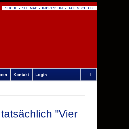
NAVIGATION
SUCHE
SITEMAP
IMPRESSUM
DATENSCHUTZ
ÜBERSPRINGEN
Navigation
oren
Kontakt
Login
überspringen
atsächlich "Vier