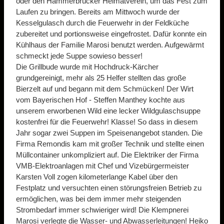
oder den Hammerbrücker Heimatverein, um das Fest zum
Laufen zu bringen. Bereits am Mittwoch wurde der
Kesselgulasch durch die Feuerwehr in der Feldküche
zubereitet und portionsweise eingefrostet. Dafür konnte ein
Kühlhaus der Familie Marosi benutzt werden. Aufgewärmt
schmeckt jede Suppe sowieso besser!
Die Grillbude wurde mit Hochdruck-Kärcher
grundgereinigt, mehr als 25 Helfer stellten das große
Bierzelt auf und begann mit dem Schmücken! Der Wirt
vom Bayerischen Hof - Steffen Manthey kochte aus
unserem erworbenen Wild eine lecker Wildgulaschsuppe
kostenfrei für die Feuerwehr! Klasse! So dass in diesem
Jahr sogar zwei Suppen im Speisenangebot standen. Die
Firma Remondis kam mit großer Technik und stellte einen
Müllcontainer unkompliziert auf. Die Elektriker der Firma
VMB-Elektroanlagen mit Chef und Vizebürgermeister
Karsten Voll zogen kilometerlange Kabel über den
Festplatz und versuchten einen störungsfreien Betrieb zu
ermöglichen, was bei dem immer mehr steigenden
Strombedarf immer schwieriger wird! Die Klempnerei
Marosi verlegte die Wasser- und Abwasserleitungen! Heiko