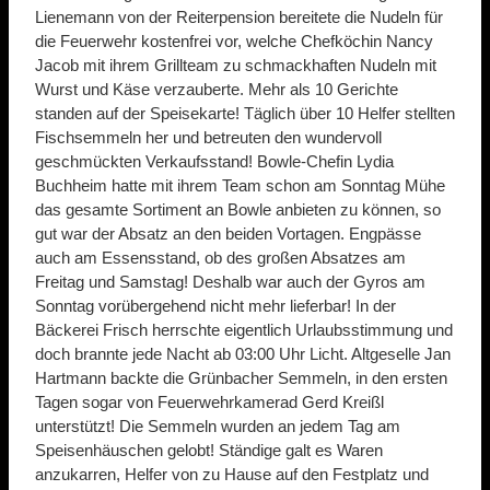
Lienemann von der Reiterpension bereitete die Nudeln für
die Feuerwehr kostenfrei vor, welche Chefköchin Nancy
Jacob mit ihrem Grillteam zu schmackhaften Nudeln mit
Wurst und Käse verzauberte. Mehr als 10 Gerichte
standen auf der Speisekarte! Täglich über 10 Helfer stellten
Fischsemmeln her und betreuten den wundervoll
geschmückten Verkaufsstand! Bowle-Chefin Lydia
Buchheim hatte mit ihrem Team schon am Sonntag Mühe
das gesamte Sortiment an Bowle anbieten zu können, so
gut war der Absatz an den beiden Vortagen. Engpässe
auch am Essensstand, ob des großen Absatzes am
Freitag und Samstag! Deshalb war auch der Gyros am
Sonntag vorübergehend nicht mehr lieferbar! In der
Bäckerei Frisch herrschte eigentlich Urlaubsstimmung und
doch brannte jede Nacht ab 03:00 Uhr Licht. Altgeselle Jan
Hartmann backte die Grünbacher Semmeln, in den ersten
Tagen sogar von Feuerwehrkamerad Gerd Kreißl
unterstützt! Die Semmeln wurden an jedem Tag am
Speisenhäuschen gelobt! Ständige galt es Waren
anzukarren, Helfer von zu Hause auf den Festplatz und