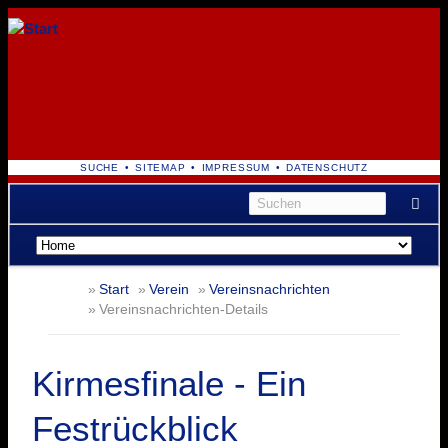
NAVIGATION
SUCHE
SITEMAP
IMPRESSUM
DATENSCHUTZ
ÜBERSPRINGEN
Navigation
überspringen
Start
Verein
Vereinsnachrichten
Vereinsnachrichten-Details
Kirmesfinale - Ein
Festrückblick