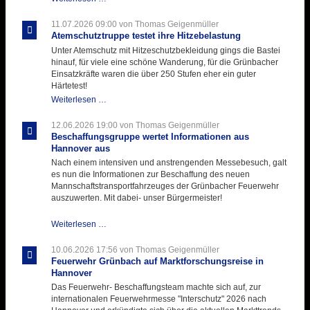
Ausbildungsdienst
für
11.07.2026 09:00
von Thomas Geigenmüller
der
Atemschutztruppe testet ihre Hitzebelastung
Kirmes
Unter Atemschutz mit Hitzeschutzbekleidung gings die Bastei
mit
hinauf, für viele eine schöne Wanderung, für die Grünbacher
zukunftsweisender
Einsatzkräfte waren die über 250 Stufen eher ein guter
Einlage
Härtetest!
Atemschutztruppe
Weiterlesen …
testet
ihre
12.06.2026 19:00
von Thomas Geigenmüller
Hitzebelastung
Beschaffungsgruppe wertet Informationen aus
Hannover aus
Nach einem intensiven und anstrengenden Messebesuch, galt
es nun die Informationen zur Beschaffung des neuen
Mannschaftstransportfahrzeuges der Grünbacher Feuerwehr
auszuwerten. Mit dabei- unser Bürgermeister!
Beschaffungsgruppe
Weiterlesen …
wertet
Informationen
10.06.2026 17:56
von Thomas Geigenmüller
aus
Feuerwehr Grünbach auf Marktforschungsreise in
Hannover
Hannover
aus
Das Feuerwehr- Beschaffungsteam machte sich auf, zur
internationalen Feuerwehrmesse "Interschutz" 2026 nach