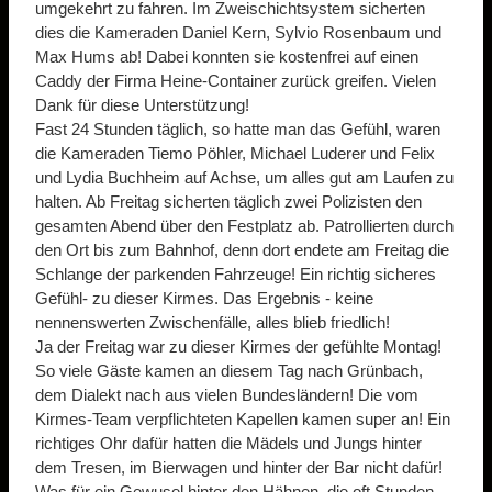
umgekehrt zu fahren. Im Zweischichtsystem sicherten
dies die Kameraden Daniel Kern, Sylvio Rosenbaum und
Max Hums ab! Dabei konnten sie kostenfrei auf einen
Caddy der Firma Heine-Container zurück greifen. Vielen
Dank für diese Unterstützung!
Fast 24 Stunden täglich, so hatte man das Gefühl, waren
die Kameraden Tiemo Pöhler, Michael Luderer und Felix
und Lydia Buchheim auf Achse, um alles gut am Laufen zu
halten. Ab Freitag sicherten täglich zwei Polizisten den
gesamten Abend über den Festplatz ab. Patrollierten durch
den Ort bis zum Bahnhof, denn dort endete am Freitag die
Schlange der parkenden Fahrzeuge! Ein richtig sicheres
Gefühl- zu dieser Kirmes. Das Ergebnis - keine
nennenswerten Zwischenfälle, alles blieb friedlich!
Ja der Freitag war zu dieser Kirmes der gefühlte Montag!
So viele Gäste kamen an diesem Tag nach Grünbach,
dem Dialekt nach aus vielen Bundesländern! Die vom
Kirmes-Team verpflichteten Kapellen kamen super an! Ein
richtiges Ohr dafür hatten die Mädels und Jungs hinter
dem Tresen, im Bierwagen und hinter der Bar nicht dafür!
Was für ein Gewusel hinter den Hähnen, die oft Stunden