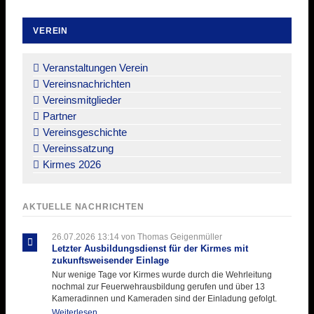
VEREIN
Navigation
überspringen
Veranstaltungen Verein
Vereinsnachrichten
Vereinsmitglieder
Partner
Vereinsgeschichte
Vereinssatzung
Kirmes 2026
AKTUELLE NACHRICHTEN
26.07.2026 13:14
von Thomas Geigenmüller
Letzter Ausbildungsdienst für der Kirmes mit
zukunftsweisender Einlage
Nur wenige Tage vor Kirmes wurde durch die Wehrleitung
nochmal zur Feuerwehrausbildung gerufen und über 13
Kameradinnen und Kameraden sind der Einladung gefolgt.
Letzter
Weiterlesen …