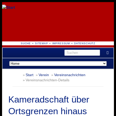
NAVIGATION
SUCHE
SITEMAP
IMPRESSUM
DATENSCHUTZ
ÜBERSPRINGEN
Navigation
überspringen
Start
Verein
Vereinsnachrichten
Vereinsnachrichten-Details
Kameradschaft über
Ortsgrenzen hinaus