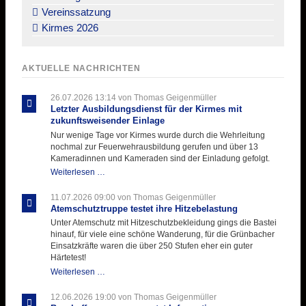
Vereinssatzung
Kirmes 2026
AKTUELLE NACHRICHTEN
26.07.2026 13:14
von Thomas Geigenmüller
Letzter Ausbildungsdienst für der Kirmes mit
zukunftsweisender Einlage
Nur wenige Tage vor Kirmes wurde durch die Wehrleitung
nochmal zur Feuerwehrausbildung gerufen und über 13
Kameradinnen und Kameraden sind der Einladung gefolgt.
Letzter
Weiterlesen …
Ausbildungsdienst
für
11.07.2026 09:00
von Thomas Geigenmüller
der
Atemschutztruppe testet ihre Hitzebelastung
Kirmes
Unter Atemschutz mit Hitzeschutzbekleidung gings die Bastei
mit
hinauf, für viele eine schöne Wanderung, für die Grünbacher
zukunftsweisender
Einsatzkräfte waren die über 250 Stufen eher ein guter
Einlage
Härtetest!
Atemschutztruppe
Weiterlesen …
testet
ihre
12.06.2026 19:00
von Thomas Geigenmüller
Hitzebelastung