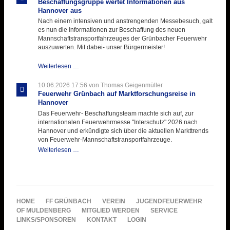
Beschaffungsgruppe wertet Informationen aus
Hannover aus
Nach einem intensiven und anstrengenden Messebesuch, galt
es nun die Informationen zur Beschaffung des neuen
Mannschaftstransportfahrzeuges der Grünbacher Feuerwehr
auszuwerten. Mit dabei- unser Bürgermeister!
Beschaffungsgruppe
Weiterlesen …
wertet
Informationen
10.06.2026 17:56
von Thomas Geigenmüller
aus
Feuerwehr Grünbach auf Marktforschungsreise in
Hannover
Hannover
aus
Das Feuerwehr- Beschaffungsteam machte sich auf, zur
internationalen Feuerwehrmesse "Interschutz" 2026 nach
Hannover und erkündigte sich über die aktuellen Markttrends
von Feuerwehr-Mannschaftstransportfahrzeuge.
Feuerwehr
Weiterlesen …
Grünbach
auf
Marktforschungsreise
in
Hannover
NAVIGATION
HOME
FF GRÜNBACH
VEREIN
JUGENDFEUERWEHR
ÜBERSPRINGEN
OF MULDENBERG
MITGLIED WERDEN
SERVICE
LINKS/SPONSOREN
KONTAKT
LOGIN