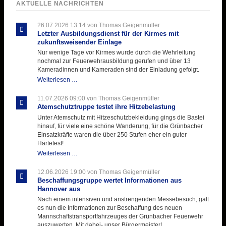
AKTUELLE NACHRICHTEN
26.07.2026 13:14
von Thomas Geigenmüller
Letzter Ausbildungsdienst für der Kirmes mit
zukunftsweisender Einlage
Nur wenige Tage vor Kirmes wurde durch die Wehrleitung
nochmal zur Feuerwehrausbildung gerufen und über 13
Kameradinnen und Kameraden sind der Einladung gefolgt.
Letzter
Weiterlesen …
Ausbildungsdienst
für
11.07.2026 09:00
von Thomas Geigenmüller
der
Atemschutztruppe testet ihre Hitzebelastung
Kirmes
Unter Atemschutz mit Hitzeschutzbekleidung gings die Bastei
mit
hinauf, für viele eine schöne Wanderung, für die Grünbacher
zukunftsweisender
Einsatzkräfte waren die über 250 Stufen eher ein guter
Einlage
Härtetest!
Atemschutztruppe
Weiterlesen …
testet
ihre
12.06.2026 19:00
von Thomas Geigenmüller
Hitzebelastung
Beschaffungsgruppe wertet Informationen aus
Hannover aus
Nach einem intensiven und anstrengenden Messebesuch, galt
es nun die Informationen zur Beschaffung des neuen
Mannschaftstransportfahrzeuges der Grünbacher Feuerwehr
auszuwerten. Mit dabei- unser Bürgermeister!