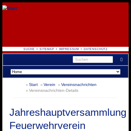
NAVIGATION
SUCHE
SITEMAP
IMPRESSUM
DATENSCHUTZ
ÜBERSPRINGEN
Navigation
überspringen
Start
Verein
Vereinsnachrichten
Vereinsnachrichten-Details
Jahreshauptversammlung
Feuerwehrverein