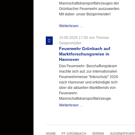
Mannschaftstransportfahrzeuges der
Grünbacher Feuerwehr auszuwerten.
Mit dabei- unser Bürgermeister!
Beschaffungsgruppe
Weiterlesen …
wertet
Informationen
10.06.2026 17:56
von Thomas
aus
Geigenmüller
Hannover
Feuerwehr Grünbach auf
aus
Marktforschungsreise in
Hannover
Das Feuerwehr- Beschaffungsteam
machte sich auf, zur internationalen
Feuerwehrmesse "Interschutz" 2026
nach Hannover und erkündigte sich
über die aktuellen Markttrends von
Feuerwehr-
Mannschaftstransportfahrzeuge.
Feuerwehr
Weiterlesen …
Grünbach
auf
Marktforschungsreise
in
Hannover
NAVIGATION
HOME
FF GRÜNBACH
VEREIN
JUGENDFEUE