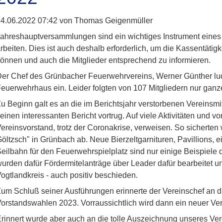
4.06.2022 07:42
von Thomas Geigenmüller
ahreshauptversammlungen sind ein wichtiges Instrument eines
rbeiten. Dies ist auch deshalb erforderlich, um die Kassentäti
önnen und auch die Mitglieder entsprechend zu informieren.
er Chef des Grünbacher Feuerwehrvereins, Werner Günther lu
euerwehrhaus ein. Leider folgten von 107 Mitgliedern nur ganz
u Beginn galt es an die im Berichtsjahr verstorbenen Vereinsmi
einen interessanten Bericht vortrug. Auf viele Aktivitäten und vo
ereinsvorstand, trotz der Coronakrise, verweisen. So sicherte
öltzsch" in Grünbach ab. Neue Bierzeltgarnituren, Pavillions, 
eilbahn für den Feuerwehrspielplatz sind nur einige Beispiele d
urden dafür Fördermitelanträge über Leader dafür bearbeitet 
ogtlandkreis - auch positiv beschieden.
um Schluß seiner Ausführungen erinnerte der Vereinschef an d
orstandswahlen 2023. Vorraussichtlich wird dann ein neuer Ver
rinnert wurde aber auch an die tolle Auszeichnung unseres Ve