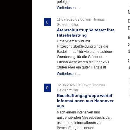
gefolgt.
"
Letzter
Weiterlesen …
M
Ausbildungsdienst
für
11.07.2026 09:00
von Thomas
D
der
Geigenmüller
B
Kirmes
Atemschutztruppe testet ihre
mit
Hitzebelastung
I
zukunftsweisender
Unter Atemschutz mit
G
Einlage
Hitzeschutzbekleidung gings die
d
Bastei hinauf, für viele eine schöne
Wanderung, für die Grünbacher
G
Einsatzkräfte waren die über 250
d
Stufen eher ein guter Härtetest!
Atemschutztruppe
Weiterlesen …
testet
ihre
12.06.2026 19:00
von Thomas
Hitzebelastung
Geigenmüller
Beschaffungsgruppe wertet
Informationen aus Hannover
aus
Nach einem intensiven und
anstrengenden Messebesuch, galt
es nun die Informationen zur
Beschaffung des neuen