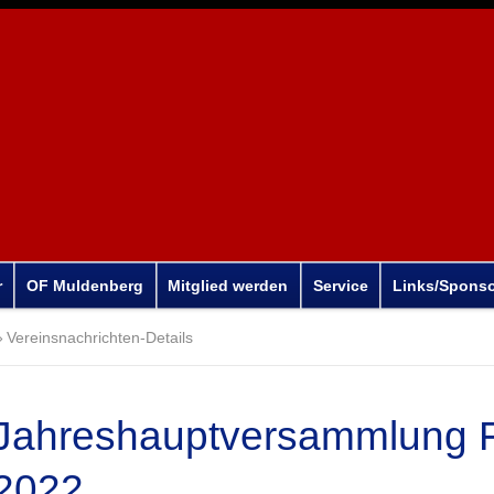
r
OF Muldenberg
Mitglied werden
Service
Links/Spons
Vereinsnachrichten-Details
Jahreshauptversammlung 
2022