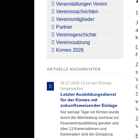
überspringen
Veranstaltungen Verein
Vereinsnachrichten
1
Vereinsmitglieder
J
Partner
a
Vereinsgeschichte
k
Vereinssatzung
D
Kirmes 2026
F
Z
AKTUELLE NACHRICHTEN
s
V
26.07.2026 13:14
von Thomas
G
Geigenmüller
S
Letzter Ausbildungsdienst
für der Kirmes mit
w
zukunftsweisender Einlage
V
Nur wenige Tage vor Kirmes wurde
durch die Wehrleitung nochmal zur
Z
Feuerwehrausbildung gerufen und
V
über 13 Kameradinnen und
Kameraden sind der Einladung
E