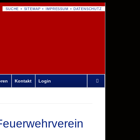
NAVIGATION
SUCHE
SITEMAP
IMPRESSUM
DATENSCHUTZ
ÜBERSPRINGEN
Navigation
oren
Kontakt
Login
überspringen
Feuerwehrverein