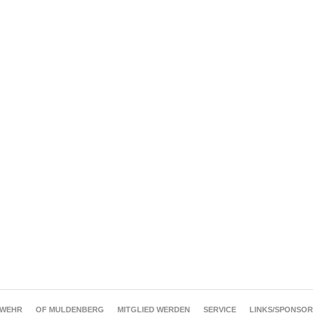
RWEHR
OF MULDENBERG
MITGLIED WERDEN
SERVICE
LINKS/SPONSO