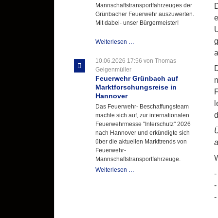
Mannschaftstransportfahrzeuges der
D
Grünbacher Feuerwehr auszuwerten.
e
Mit dabei- unser Bürgermeister!
U
g
Beschaffungsgruppe
Weiterlesen …
wertet
a
Informationen
10.06.2026 17:56
von Thomas
D
aus
Geigenmüller
Hannover
Feuerwehr Grünbach auf
n
aus
Marktforschungsreise in
F
Hannover
l
Das Feuerwehr- Beschaffungsteam
d
machte sich auf, zur internationalen
Feuerwehrmesse "Interschutz" 2026
Ü
nach Hannover und erkündigte sich
a
über die aktuellen Markttrends von
Feuerwehr-
W
Mannschaftstransportfahrzeuge.
Feuerwehr
Weiterlesen …
-
Grünbach
-
auf
Marktforschungsreise
-
in
Hannover