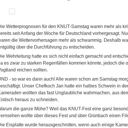
ie Wetterprognosen für den KNUT-Samstag waren mehr als kr
ereits seit Anfang der Woche für Deutschland vorhergesagt. N
aren die Wettervorhersagen mehr als schwammig. Deshalb war
ntgültig über die Durchführung zu entscheiden.
ie Wehrleitung hatte es sich nicht einfach gemacht und entschie
a es zwar zu starken Regenfällen kommen könnte, jedoch die o
ogtland reichen sollten.
ND - so war es dann auch! Alle waren schon am Samstag morgen
eschäftigt. Unser Chefkoch Jan hatte ein halbes Schwein in de
ameraden wollten das fast Unglaubliche wahrmachen, aus dem
istisch heraus zu schneiden.
arum die ganze Mühe? Weil das KNUT-Fest eine ganz besonde
ernsehen wollte über dieses Fest und über Grünbach einen Fil
ie Eisplatte wurde herausgeschnitten, wenn auch einige Kame