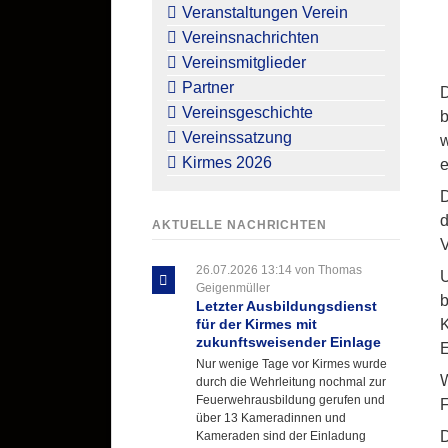
überspringen
Veranstaltungen Verein
Vereinsnachrichten
Vereinsmitglieder
Partner
D
Vereinsgeschichte
b
Vereinssatzung
w
Kirmes 2026
e
D
d
AKTUELLE NACHRICHTEN
V
26.07.2026 13:14
von Thomas
U
Geigenmüller
b
Letzter Ausbildungsdienst
K
für der Kirmes mit
zukunftsweisender Einlage
E
Nur wenige Tage vor Kirmes wurde
W
durch die Wehrleitung nochmal zur
Feuerwehrausbildung gerufen und
F
über 13 Kameradinnen und
D
Kameraden sind der Einladung