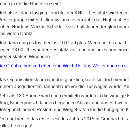
ollen ja eh die Härtesten sein!
nd als es dann losging, leuchtet der KNUT-Festplatz wieder in
entiergruppe mit Schlitten war in diesem Jahr das Highlight. Ber
ohen Nordens Markus Schedel- Geschäftsführer der gleichnamig
nd vielen Dank!
nd dann ging es los- bei fast 10 Grad plus. Wenn auch zunäch
egen 18:00 Uhr war der Festplatz voll. und das bei schon eins
ieder starken Windböen.
ie Grünbacher sind eben eine Wucht! Ist das Wetter noch so sch
as Organisationsteam war überglücklich, hatte sie doch vermut
einem ausgedienten Tannenbaum vor die Tür wagen würde. Ab
ehr als 130 Bäume wird noch ermittelt) wurden in die windige
rog, Kinderpunsch fanden begehrten Absatz und das Schwein i
öhepunkt, neben Rostern und Wiegebraten für die hungrigen
erknügt verlief das erste Fest des Jahres 2015 in Grünbach bi
öllische Regen!