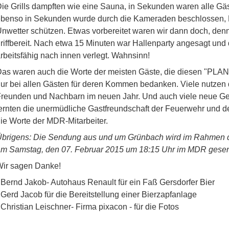
ie Grills dampften wie eine Sauna, in Sekunden waren alle G
benso in Sekunden wurde durch die Kameraden beschlossen, H
nwetter schützen. Etwas vorbereitet waren wir dann doch, denn
riffbereit. Nach etwa 15 Minuten war Hallenparty angesagt und
rbeitsfähig nach innen verlegt. Wahnsinn!
as waren auch die Worte der meisten Gäste, die diesen "PL
ur bei allen Gästen für deren Kommen bedanken. Viele nutzen
reunden und Nachbarn im neuen Jahr. Und auch viele neue Gesi
ernten die unermüdliche Gastfreundschaft der Feuerwehr und 
ie Worte der MDR-Mitarbeiter.
brigens: Die Sendung aus und um Grünbach wird im Rahmen d
m Samstag, den 07. Februar 2015 um 18:15 Uhr im MDR gesen
ir sagen Danke!
 Bernd Jakob- Autohaus Renault für ein Faß Gersdorfer Bier
 Gerd Jacob für die Bereitstellung einer Bierzapfanlage
 Christian Leischner- Firma pixacon - für die Fotos