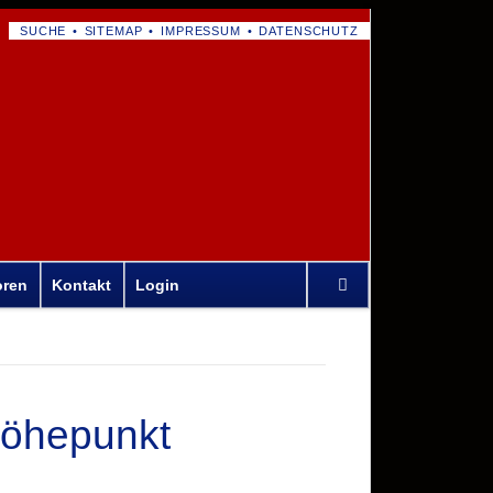
NAVIGATION
SUCHE
SITEMAP
IMPRESSUM
DATENSCHUTZ
ÜBERSPRINGEN
Navigation
oren
Kontakt
Login
überspringen
Höhepunkt