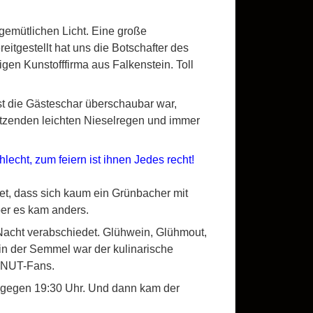
 gemütlichen Licht. Eine große
eitgestellt hat uns die Botschafter des
en Kunstofffirma aus Falkenstein. Toll
st die Gästeschar überschaubar war,
etzenden leichten Nieselregen und immer
lecht, zum feiern ist ihnen Jedes recht!
et, dass sich kaum ein Grünbacher mit
er es kam anders.
 Nacht verabschiedet. Glühwein, Glühmout,
n der Semmel war der kulinarische
 KNUT-Fans.
s gegen 19:30 Uhr. Und dann kam der