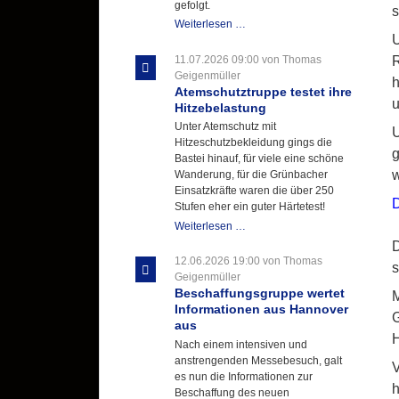
gefolgt.
s
Letzter
Weiterlesen …
U
Ausbildungsdienst
für
11.07.2026 09:00
von Thomas
R
der
Geigenmüller
h
Kirmes
Atemschutztruppe testet ihre
u
mit
Hitzebelastung
zukunftsweisender
Unter Atemschutz mit
U
Einlage
Hitzeschutzbekleidung gings die
g
Bastei hinauf, für viele eine schöne
w
Wanderung, für die Grünbacher
Einsatzkräfte waren die über 250
D
Stufen eher ein guter Härtetest!
Atemschutztruppe
Weiterlesen …
testet
D
ihre
12.06.2026 19:00
von Thomas
s
Hitzebelastung
Geigenmüller
Beschaffungsgruppe wertet
M
Informationen aus Hannover
G
aus
H
Nach einem intensiven und
anstrengenden Messebesuch, galt
V
es nun die Informationen zur
h
Beschaffung des neuen