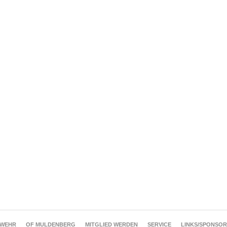
RWEHR
OF MULDENBERG
MITGLIED WERDEN
SERVICE
LINKS/SPONSO