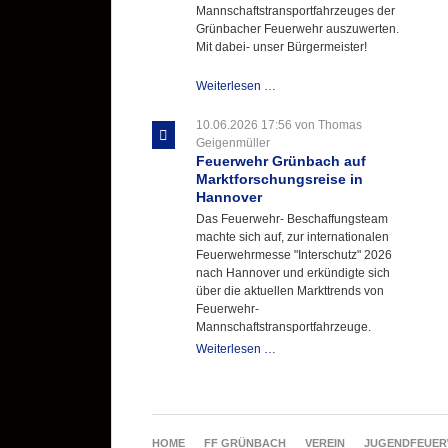
Mannschaftstransportfahrzeuges der
Grünbacher Feuerwehr auszuwerten.
Mit dabei- unser Bürgermeister!
Beschaffungsgruppe
Weiterlesen …
wertet
Informationen
10.06.2026 17:56
von Thomas
aus
Geigenmüller
Hannover
Feuerwehr Grünbach auf
aus
Marktforschungsreise in
Hannover
Das Feuerwehr- Beschaffungsteam
machte sich auf, zur internationalen
Feuerwehrmesse "Interschutz" 2026
nach Hannover und erkündigte sich
über die aktuellen Markttrends von
Feuerwehr-
Mannschaftstransportfahrzeuge.
Feuerwehr
Weiterlesen …
Grünbach
auf
Marktforschungsreise
in
Hannover
NAVIGATION
HOME
FF GRÜNBACH
VEREIN
JUGENDFEUE