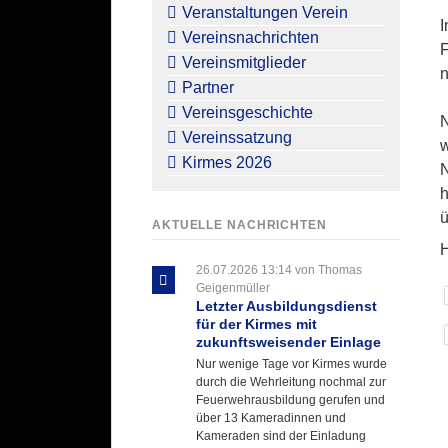
überspringen
Veranstaltungen Verein
I
Vereinsnachrichten
F
Vereinsmitglieder
n
Partner
Vereinsgeschichte
N
Vereinssatzung
Kirmes 2026
N
h
ü
AKTUELLE NACHRICHTEN
H
26.07.2026 13:14
von Thomas
Geigenmüller
Letzter Ausbildungsdienst
für der Kirmes mit
zukunftsweisender Einlage
Nur wenige Tage vor Kirmes wurde
durch die Wehrleitung nochmal zur
Feuerwehrausbildung gerufen und
über 13 Kameradinnen und
Kameraden sind der Einladung