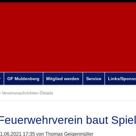
r
OF Muldenberg
Mitglied werden
Service
Links/Spons
Vereinsnachrichten-Details
Feuerwehrverein baut Spiel
1.06.2021 17:35
von Thomas Geigenmüller