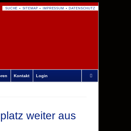
NAVIGATION
SUCHE
SITEMAP
IMPRESSUM
DATENSCHUTZ
ÜBERSPRINGEN
Navigation
oren
Kontakt
Login
überspringen
platz weiter aus