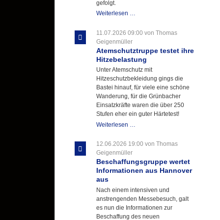
gefolgt.
Letzter
Weiterlesen …
Ausbildungsdienst
für
11.07.2026 09:00
von Thomas
der
Geigenmüller
Kirmes
Atemschutztruppe testet ihre
mit
Hitzebelastung
zukunftsweisender
Unter Atemschutz mit
Einlage
Hitzeschutzbekleidung gings die
Bastei hinauf, für viele eine schöne
Wanderung, für die Grünbacher
Einsatzkräfte waren die über 250
Stufen eher ein guter Härtetest!
Atemschutztruppe
Weiterlesen …
testet
ihre
12.06.2026 19:00
von Thomas
Hitzebelastung
Geigenmüller
Beschaffungsgruppe wertet
Informationen aus Hannover
aus
Nach einem intensiven und
anstrengenden Messebesuch, galt
es nun die Informationen zur
Beschaffung des neuen