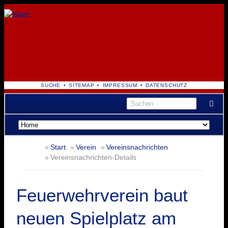
NAVIGATION
SUCHE
SITEMAP
IMPRESSUM
DATENSCHUTZ
ÜBERSPRINGEN
Navigation
überspringen
Start
Verein
Vereinsnachrichten
Vereinsnachrichten-Details
Feuerwehrverein baut
neuen Spielplatz am