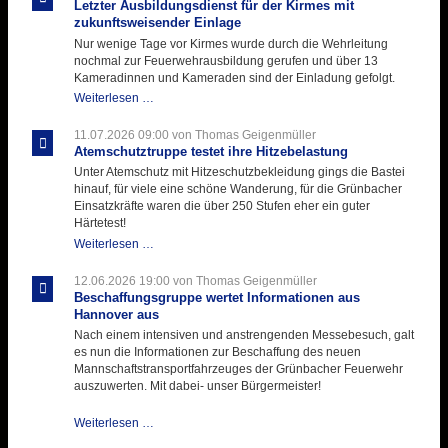
Letzter Ausbildungsdienst für der Kirmes mit
zukunftsweisender Einlage
Nur wenige Tage vor Kirmes wurde durch die Wehrleitung
nochmal zur Feuerwehrausbildung gerufen und über 13
Kameradinnen und Kameraden sind der Einladung gefolgt.
Letzter
Weiterlesen …
Ausbildungsdienst
für
11.07.2026 09:00
von Thomas Geigenmüller
der
Atemschutztruppe testet ihre Hitzebelastung
Kirmes
Unter Atemschutz mit Hitzeschutzbekleidung gings die Bastei
mit
hinauf, für viele eine schöne Wanderung, für die Grünbacher
zukunftsweisender
Einsatzkräfte waren die über 250 Stufen eher ein guter
Einlage
Härtetest!
Atemschutztruppe
Weiterlesen …
testet
ihre
12.06.2026 19:00
von Thomas Geigenmüller
Hitzebelastung
Beschaffungsgruppe wertet Informationen aus
Hannover aus
Nach einem intensiven und anstrengenden Messebesuch, galt
es nun die Informationen zur Beschaffung des neuen
Mannschaftstransportfahrzeuges der Grünbacher Feuerwehr
auszuwerten. Mit dabei- unser Bürgermeister!
Beschaffungsgruppe
Weiterlesen …
wertet