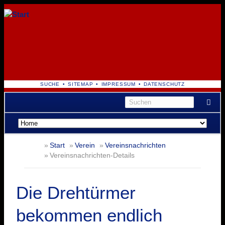
NAVIGATION
SUCHE
SITEMAP
IMPRESSUM
DATENSCHUTZ
ÜBERSPRINGEN
Navigation
überspringen
Start
Verein
Vereinsnachrichten
Vereinsnachrichten-Details
Die Drehtürmer
bekommen endlich