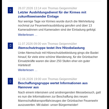
26.07.2026 13:14
von Thomas Geigenmüller
Letzter Ausbildungsdienst für der Kirmes mit
zukunftsweisender Einlage
Nur wenige Tage vor Kirmes wurde durch die Wehrleitung
nochmal zur Feuerwehrausbildung gerufen und über 13
Kameradinnen und Kameraden sind der Einladung gefolgt.
Letzter
Weiterlesen …
Ausbildungsdienst
für
11.07.2026 09:00
von Thomas Geigenmüller
der
Atemschutztruppe testet ihre Hitzebelastung
Kirmes
Unter Atemschutz mit Hitzeschutzbekleidung gings die Bastei
mit
hinauf, für viele eine schöne Wanderung, für die Grünbacher
zukunftsweisender
Einsatzkräfte waren die über 250 Stufen eher ein guter
Einlage
Härtetest!
Atemschutztruppe
Weiterlesen …
testet
ihre
12.06.2026 19:00
von Thomas Geigenmüller
Hitzebelastung
Beschaffungsgruppe wertet Informationen aus
Hannover aus
Nach einem intensiven und anstrengenden Messebesuch, galt
es nun die Informationen zur Beschaffung des neuen
Mannschaftstransportfahrzeuges der Grünbacher Feuerwehr
auszuwerten. Mit dabei- unser Bürgermeister!