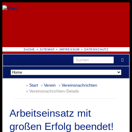
NAVIGATION
SUCHE
SITEMAP
IMPRESSUM
DATENSCHUTZ
ÜBERSPRINGEN
Navigation
überspringen
Start
Verein
Vereinsnachrichten
Vereinsnachrichten-Details
Arbeitseinsatz mit
großen Erfolg beendet!