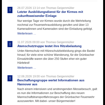
26.07.2026 13:14
von Thomas Geigenmüller
Letzter Ausbildungsdienst für der Kirmes mit
zukunftsweisender Einlage
Nur wenige Tage vor Kirmes wurde durch die Wehrleitung
nochmal zur Feuerwehrausbildung gerufen und über 13
Kameradinnen und Kameraden sind der Einladung gefolgt.
Letzter
Weiterlesen …
Ausbildungsdienst
für
11.07.2026 09:00
von Thomas Geigenmüller
der
Atemschutztruppe testet ihre Hitzebelastung
Kirmes
Unter Atemschutz mit Hitzeschutzbekleidung gings die Bastei
mit
hinauf, für viele eine schöne Wanderung, für die Grünbacher
zukunftsweisender
Einsatzkräfte waren die über 250 Stufen eher ein guter
Einlage
Härtetest!
Atemschutztruppe
Weiterlesen …
testet
ihre
12.06.2026 19:00
von Thomas Geigenmüller
Hitzebelastung
Beschaffungsgruppe wertet Informationen aus
Hannover aus
Nach einem intensiven und anstrengenden Messebesuch, galt
es nun die Informationen zur Beschaffung des neuen
Mannschaftstransportfahrzeuges der Grünbacher Feuerwehr
auszuwerten. Mit dabei- unser Bürgermeister!