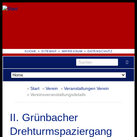
NAVIGATION
SUCHE
SITEMAP
IMPRESSUM
DATENSCHUTZ
ÜBERSPRINGEN
Navigation
überspringen
Start
Verein
Veranstaltungen Verein
Vereinsveranstaltungsdetails
II. Grünbacher
Drehturmspaziergang