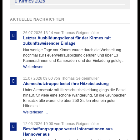
Kirmes 2026
AKTUELLE NACHRICHTEN
26.07.2026 13:14
von Thomas Geigenmüller
Letzter Ausbildungsdienst für der Kirmes mit
zukunftsweisender Einlage
Nur wenige Tage vor Kirmes wurde durch die Wehrleitung
nochmal zur Feuerwehrausbildung gerufen und über 13
Kameradinnen und Kameraden sind der Einladung gefolgt.
Letzter
Weiterlesen …
Ausbildungsdienst
für
11.07.2026 09:00
von Thomas Geigenmüller
der
Atemschutztruppe testet ihre Hitzebelastung
Kirmes
Unter Atemschutz mit Hitzeschutzbekleidung gings die Bastei
mit
hinauf, für viele eine schöne Wanderung, für die Grünbacher
zukunftsweisender
Einsatzkräfte waren die über 250 Stufen eher ein guter
Einlage
Härtetest!
Atemschutztruppe
Weiterlesen …
testet
ihre
12.06.2026 19:00
von Thomas Geigenmüller
Hitzebelastung
Beschaffungsgruppe wertet Informationen aus
Hannover aus