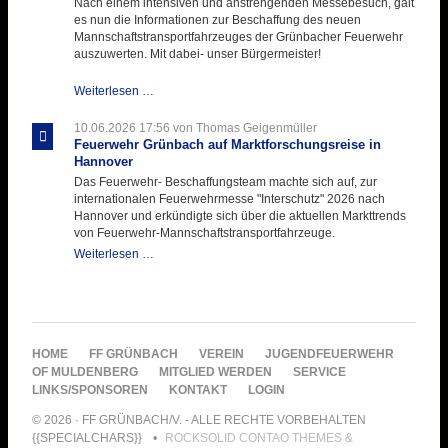
Nach einem intensiven und anstrengenden Messebesuch, galt
es nun die Informationen zur Beschaffung des neuen
Mannschaftstransportfahrzeuges der Grünbacher Feuerwehr
auszuwerten. Mit dabei- unser Bürgermeister!
Beschaffungsgruppe
Weiterlesen …
wertet
Informationen
10.06.2026 17:56
von Thomas Geigenmüller
aus
Feuerwehr Grünbach auf Marktforschungsreise in
Hannover
Hannover
aus
Das Feuerwehr- Beschaffungsteam machte sich auf, zur
internationalen Feuerwehrmesse "Interschutz" 2026 nach
Hannover und erkündigte sich über die aktuellen Markttrends
von Feuerwehr-Mannschaftstransportfahrzeuge.
Feuerwehr
Weiterlesen …
Grünbach
auf
Marktforschungsreise
in
Hannover
NAVIGATION
HOME
FF GRÜNBACH
VEREIN
JUGENDFEUERWEHR
ÜBERSPRINGEN
OF MULDENBERG
MITGLIED WERDEN
SERVICE
LINKS/SPONSOREN
KONTAKT
LOGIN
© 2026 · FF GRÜNBACH/V. - ALLE RECHTE VORBEHALTEN
{{SPECIALCHARS}}
ROCKSOLID CONTAO THEMES &