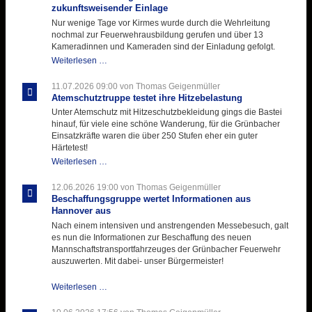
zukunftsweisender Einlage
Nur wenige Tage vor Kirmes wurde durch die Wehrleitung
nochmal zur Feuerwehrausbildung gerufen und über 13
Kameradinnen und Kameraden sind der Einladung gefolgt.
Letzter
Weiterlesen …
Ausbildungsdienst
für
11.07.2026 09:00
von Thomas Geigenmüller
der
Atemschutztruppe testet ihre Hitzebelastung
Kirmes
Unter Atemschutz mit Hitzeschutzbekleidung gings die Bastei
mit
hinauf, für viele eine schöne Wanderung, für die Grünbacher
zukunftsweisender
Einsatzkräfte waren die über 250 Stufen eher ein guter
Einlage
Härtetest!
Atemschutztruppe
Weiterlesen …
testet
ihre
12.06.2026 19:00
von Thomas Geigenmüller
Hitzebelastung
Beschaffungsgruppe wertet Informationen aus
Hannover aus
Nach einem intensiven und anstrengenden Messebesuch, galt
es nun die Informationen zur Beschaffung des neuen
Mannschaftstransportfahrzeuges der Grünbacher Feuerwehr
auszuwerten. Mit dabei- unser Bürgermeister!
Beschaffungsgruppe
Weiterlesen …
wertet
Informationen