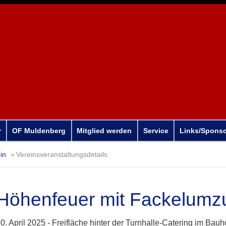
r
OF Muldenberg
Mitglied werden
Service
Links/Spons
in
Vereinsveranstaltungsdetails
Höhenfeuer mit Fackelumz
0. April 2025 -
Freifläche hinter der Turnhalle-Catering im Bauho