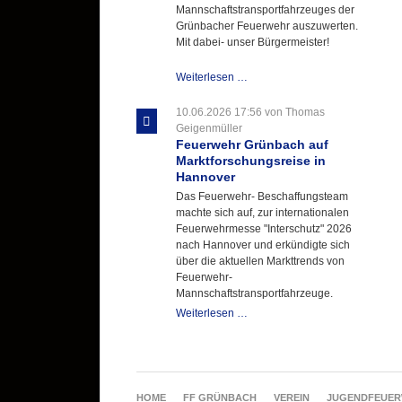
Mannschaftstransportfahrzeuges der
Grünbacher Feuerwehr auszuwerten.
Mit dabei- unser Bürgermeister!
Beschaffungsgruppe
Weiterlesen …
wertet
Informationen
10.06.2026 17:56
von Thomas
aus
Geigenmüller
Hannover
Feuerwehr Grünbach auf
aus
Marktforschungsreise in
Hannover
Das Feuerwehr- Beschaffungsteam
machte sich auf, zur internationalen
Feuerwehrmesse "Interschutz" 2026
nach Hannover und erkündigte sich
über die aktuellen Markttrends von
Feuerwehr-
Mannschaftstransportfahrzeuge.
Feuerwehr
Weiterlesen …
Grünbach
auf
Marktforschungsreise
in
Hannover
NAVIGATION
HOME
FF GRÜNBACH
VEREIN
JUGENDFEUE