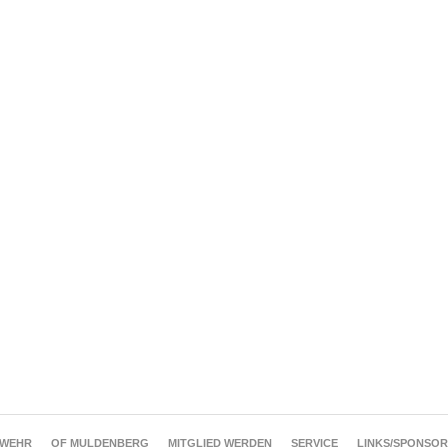
RWEHR
OF MULDENBERG
MITGLIED WERDEN
SERVICE
LINKS/SPONSO