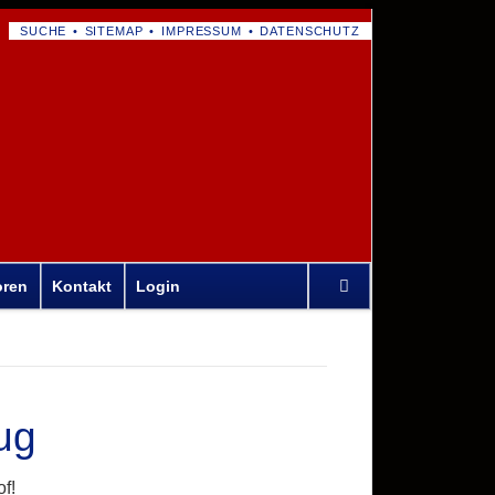
NAVIGATION
SUCHE
SITEMAP
IMPRESSUM
DATENSCHUTZ
ÜBERSPRINGEN
Navigation
oren
Kontakt
Login
überspringen
ug
f!