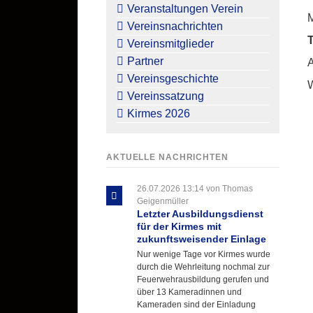
überspringen
Veranstaltungen Verein
M
Vereinsnachrichten
T
Vereinsmitglieder
Partner
Vereinsgeschichte
W
Vereinssatzung
Kirmes 2026
AKTUELLE NACHRICHTEN
26.07.2026 13:14
von Thomas
Geigenmüller
Letzter Ausbildungsdienst
für der Kirmes mit
zukunftsweisender Einlage
Nur wenige Tage vor Kirmes wurde
durch die Wehrleitung nochmal zur
Feuerwehrausbildung gerufen und
über 13 Kameradinnen und
Kameraden sind der Einladung