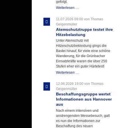
gefolgt.
Letzter
Weiterlesen …
Ausbildungsdienst
für
11.07.2026 09:00
von Thomas
der
Geigenmüller
Kirmes
Atemschutztruppe testet ihre
mit
Hitzebelastung
zukunftsweisender
Unter Atemschutz mit
Einlage
Hitzeschutzbekleidung gings die
Bastei hinauf, für viele eine schöne
Wanderung, für die Grünbacher
Einsatzkräfte waren die über 250
Stufen eher ein guter Härtetest!
Atemschutztruppe
Weiterlesen …
testet
ihre
12.06.2026 19:00
von Thomas
Hitzebelastung
Geigenmüller
Beschaffungsgruppe wertet
Informationen aus Hannover
aus
Nach einem intensiven und
anstrengenden Messebesuch, galt
es nun die Informationen zur
Beschaffung des neuen