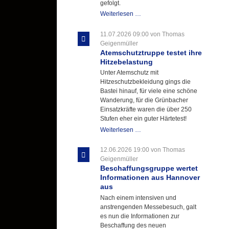
gefolgt.
Letzter
Weiterlesen …
Ausbildungsdienst
für
11.07.2026 09:00
von Thomas
der
Geigenmüller
Kirmes
Atemschutztruppe testet ihre
mit
Hitzebelastung
zukunftsweisender
Unter Atemschutz mit
Einlage
Hitzeschutzbekleidung gings die
Bastei hinauf, für viele eine schöne
Wanderung, für die Grünbacher
Einsatzkräfte waren die über 250
Stufen eher ein guter Härtetest!
Atemschutztruppe
Weiterlesen …
testet
ihre
12.06.2026 19:00
von Thomas
Hitzebelastung
Geigenmüller
Beschaffungsgruppe wertet
Informationen aus Hannover
aus
Nach einem intensiven und
anstrengenden Messebesuch, galt
es nun die Informationen zur
Beschaffung des neuen