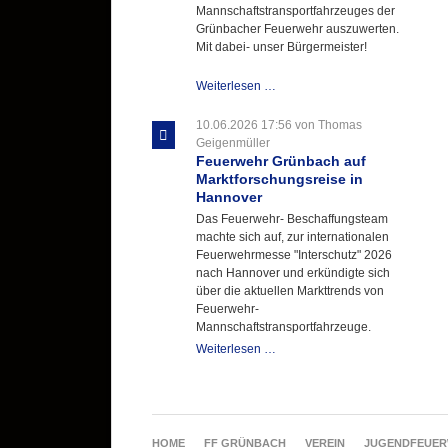
Mannschaftstransportfahrzeuges der
Grünbacher Feuerwehr auszuwerten.
Mit dabei- unser Bürgermeister!
Beschaffungsgruppe
Weiterlesen …
wertet
Informationen
10.06.2026 17:56
von Thomas
aus
Geigenmüller
Hannover
Feuerwehr Grünbach auf
aus
Marktforschungsreise in
Hannover
Das Feuerwehr- Beschaffungsteam
machte sich auf, zur internationalen
Feuerwehrmesse "Interschutz" 2026
nach Hannover und erkündigte sich
über die aktuellen Markttrends von
Feuerwehr-
Mannschaftstransportfahrzeuge.
Feuerwehr
Weiterlesen …
Grünbach
auf
Marktforschungsreise
in
Hannover
NAVIGATION
HOME
FF GRÜNBACH
VEREIN
JUGENDFEUE