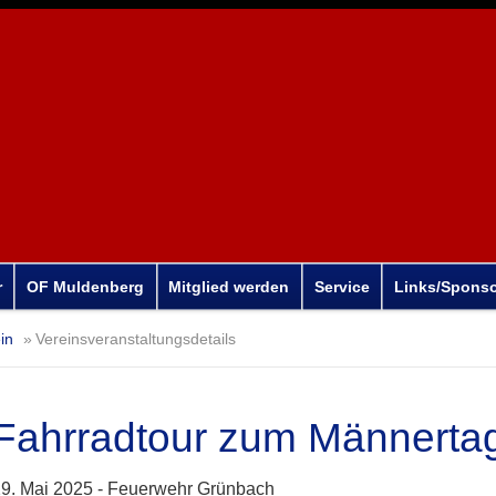
r
OF Muldenberg
Mitglied werden
Service
Links/Spons
in
Vereinsveranstaltungsdetails
Fahrradtour zum Männerta
9. Mai 2025 -
Feuerwehr Grünbach