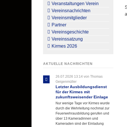
überspringen
Veranstaltungen Verein
S
Vereinsnachrichten
a
Vereinsmitglieder
Partner
Vereinsgeschichte
Vereinssatzung
Kirmes 2026
AKTUELLE NACHRICHTEN
26.07.2026 13:14
von Thomas
Geigenmüller
Letzter Ausbildungsdienst
für der Kirmes mit
zukunftsweisender Einlage
Nur wenige Tage vor Kirmes wurde
durch die Wehrleitung nochmal zur
Feuerwehrausbildung gerufen und
über 13 Kameradinnen und
Kameraden sind der Einladung