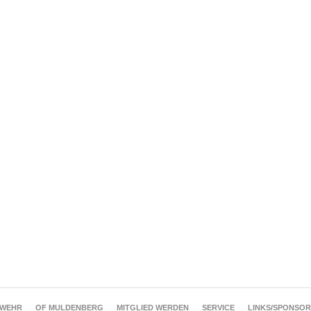
RWEHR
OF MULDENBERG
MITGLIED WERDEN
SERVICE
LINKS/SPONSO