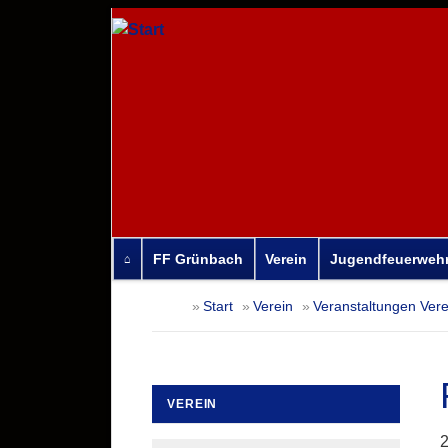
FF Grünbach
Verein
Jugendfeuerweh
Navigation
Start
Verein
Veranstaltungen Vere
überspringen
VEREIN
Navigation
2