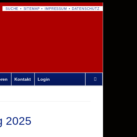
NAVIGATION
SUCHE
SITEMAP
IMPRESSUM
DATENSCHUTZ
ÜBERSPRINGEN
Navigation
oren
Kontakt
Login
überspringen
g 2025