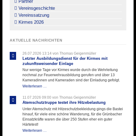
Partner
Vereinsgeschichte
Vereinssatzung
Kirmes 2026
AKTUELLE NACHRICHTEN
26.07.2026 13:14
von Thomas Geigenmüller
Letzter Ausbildungsdienst für der Kirmes mit
zukunftsweisender Einlage
Nur wenige Tage vor Kirmes wurde durch die Wehrleitung
nochmal zur Feuerwehrausbildung gerufen und über 13
Kameradinnen und Kameraden sind der Einladung gefolgt.
Letzter
Weiterlesen …
Ausbildungsdienst
für
11.07.2026 09:00
von Thomas Geigenmüller
der
Atemschutztruppe testet ihre Hitzebelastung
Kirmes
Unter Atemschutz mit Hitzeschutzbekleidung gings die Bastei
mit
hinauf, für viele eine schöne Wanderung, für die Grünbacher
zukunftsweisender
Einsatzkräfte waren die über 250 Stufen eher ein guter
Einlage
Härtetest!
Atemschutztruppe
Weiterlesen …
testet