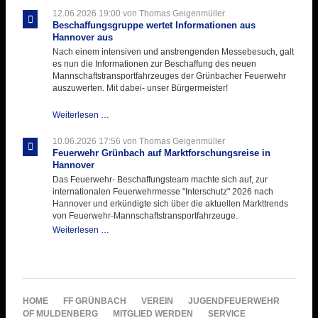
ihre
12.06.2026 19:00
von Thomas Geigenmüller
Hitzebelastung
Beschaffungsgruppe wertet Informationen aus
Hannover aus
Nach einem intensiven und anstrengenden Messebesuch, galt
es nun die Informationen zur Beschaffung des neuen
Mannschaftstransportfahrzeuges der Grünbacher Feuerwehr
auszuwerten. Mit dabei- unser Bürgermeister!
Beschaffungsgruppe
Weiterlesen …
wertet
Informationen
10.06.2026 17:56
von Thomas Geigenmüller
aus
Feuerwehr Grünbach auf Marktforschungsreise in
Hannover
Hannover
aus
Das Feuerwehr- Beschaffungsteam machte sich auf, zur
internationalen Feuerwehrmesse "Interschutz" 2026 nach
Hannover und erkündigte sich über die aktuellen Markttrends
von Feuerwehr-Mannschaftstransportfahrzeuge.
Feuerwehr
Weiterlesen …
Grünbach
auf
Marktforschungsreise
in
Hannover
NAVIGATION
HOME
FF GRÜNBACH
VEREIN
JUGENDFEUERWEHR
ÜBERSPRINGEN
OF MULDENBERG
MITGLIED WERDEN
SERVICE