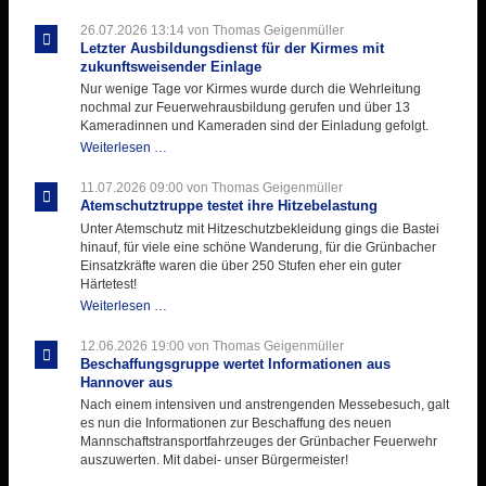
26.07.2026 13:14
von Thomas Geigenmüller
Letzter Ausbildungsdienst für der Kirmes mit
zukunftsweisender Einlage
Nur wenige Tage vor Kirmes wurde durch die Wehrleitung
nochmal zur Feuerwehrausbildung gerufen und über 13
Kameradinnen und Kameraden sind der Einladung gefolgt.
Letzter
Weiterlesen …
Ausbildungsdienst
für
11.07.2026 09:00
von Thomas Geigenmüller
der
Atemschutztruppe testet ihre Hitzebelastung
Kirmes
Unter Atemschutz mit Hitzeschutzbekleidung gings die Bastei
mit
hinauf, für viele eine schöne Wanderung, für die Grünbacher
zukunftsweisender
Einsatzkräfte waren die über 250 Stufen eher ein guter
Einlage
Härtetest!
Atemschutztruppe
Weiterlesen …
testet
ihre
12.06.2026 19:00
von Thomas Geigenmüller
Hitzebelastung
Beschaffungsgruppe wertet Informationen aus
Hannover aus
Nach einem intensiven und anstrengenden Messebesuch, galt
es nun die Informationen zur Beschaffung des neuen
Mannschaftstransportfahrzeuges der Grünbacher Feuerwehr
auszuwerten. Mit dabei- unser Bürgermeister!