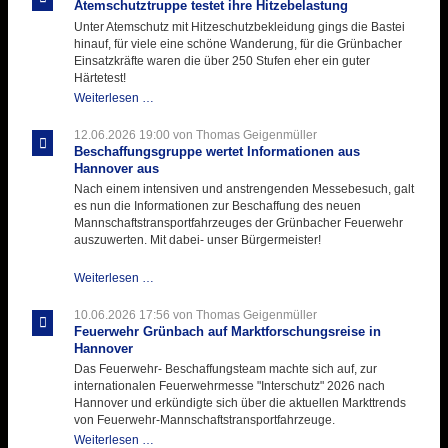
der
Atemschutztruppe testet ihre Hitzebelastung
Kirmes
Unter Atemschutz mit Hitzeschutzbekleidung gings die Bastei
mit
hinauf, für viele eine schöne Wanderung, für die Grünbacher
zukunftsweisender
Einsatzkräfte waren die über 250 Stufen eher ein guter
Einlage
Härtetest!
Atemschutztruppe
Weiterlesen …
testet
ihre
12.06.2026 19:00
von Thomas Geigenmüller
Hitzebelastung
Beschaffungsgruppe wertet Informationen aus
Hannover aus
Nach einem intensiven und anstrengenden Messebesuch, galt
es nun die Informationen zur Beschaffung des neuen
Mannschaftstransportfahrzeuges der Grünbacher Feuerwehr
auszuwerten. Mit dabei- unser Bürgermeister!
Beschaffungsgruppe
Weiterlesen …
wertet
Informationen
10.06.2026 17:56
von Thomas Geigenmüller
aus
Feuerwehr Grünbach auf Marktforschungsreise in
Hannover
Hannover
aus
Das Feuerwehr- Beschaffungsteam machte sich auf, zur
internationalen Feuerwehrmesse "Interschutz" 2026 nach
Hannover und erkündigte sich über die aktuellen Markttrends
von Feuerwehr-Mannschaftstransportfahrzeuge.
Feuerwehr
Weiterlesen …