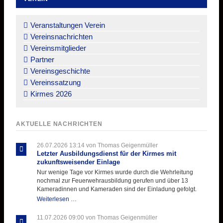
Navigation
überspringen
Veranstaltungen Verein
Vereinsnachrichten
Vereinsmitglieder
Partner
Vereinsgeschichte
Vereinssatzung
Kirmes 2026
AKTUELLE NACHRICHTEN
26.07.2026 13:14
von Thomas Geigenmüller
Letzter Ausbildungsdienst für der Kirmes mit
zukunftsweisender Einlage
Nur wenige Tage vor Kirmes wurde durch die Wehrleitung
nochmal zur Feuerwehrausbildung gerufen und über 13
Kameradinnen und Kameraden sind der Einladung gefolgt.
Letzter
Weiterlesen …
Ausbildungsdienst
für
11.07.2026 09:00
von Thomas Geigenmüller