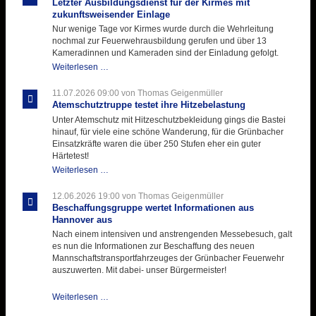
Letzter Ausbildungsdienst für der Kirmes mit
zukunftsweisender Einlage
Nur wenige Tage vor Kirmes wurde durch die Wehrleitung
nochmal zur Feuerwehrausbildung gerufen und über 13
Kameradinnen und Kameraden sind der Einladung gefolgt.
Letzter
Weiterlesen …
Ausbildungsdienst
für
11.07.2026 09:00
von Thomas Geigenmüller
der
Atemschutztruppe testet ihre Hitzebelastung
Kirmes
Unter Atemschutz mit Hitzeschutzbekleidung gings die Bastei
mit
hinauf, für viele eine schöne Wanderung, für die Grünbacher
zukunftsweisender
Einsatzkräfte waren die über 250 Stufen eher ein guter
Einlage
Härtetest!
Atemschutztruppe
Weiterlesen …
testet
ihre
12.06.2026 19:00
von Thomas Geigenmüller
Hitzebelastung
Beschaffungsgruppe wertet Informationen aus
Hannover aus
Nach einem intensiven und anstrengenden Messebesuch, galt
es nun die Informationen zur Beschaffung des neuen
Mannschaftstransportfahrzeuges der Grünbacher Feuerwehr
auszuwerten. Mit dabei- unser Bürgermeister!
Beschaffungsgruppe
Weiterlesen …
wertet