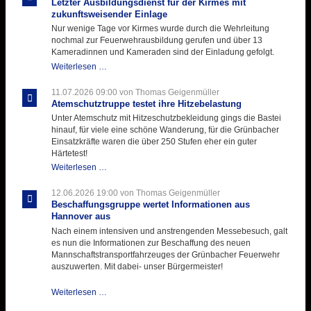
Letzter Ausbildungsdienst für der Kirmes mit
zukunftsweisender Einlage
Nur wenige Tage vor Kirmes wurde durch die Wehrleitung
nochmal zur Feuerwehrausbildung gerufen und über 13
Kameradinnen und Kameraden sind der Einladung gefolgt.
Letzter
Weiterlesen …
Ausbildungsdienst
für
11.07.2026 09:00
von Thomas Geigenmüller
der
Atemschutztruppe testet ihre Hitzebelastung
Kirmes
Unter Atemschutz mit Hitzeschutzbekleidung gings die Bastei
mit
hinauf, für viele eine schöne Wanderung, für die Grünbacher
zukunftsweisender
Einsatzkräfte waren die über 250 Stufen eher ein guter
Einlage
Härtetest!
Atemschutztruppe
Weiterlesen …
testet
ihre
12.06.2026 19:00
von Thomas Geigenmüller
Hitzebelastung
Beschaffungsgruppe wertet Informationen aus
Hannover aus
Nach einem intensiven und anstrengenden Messebesuch, galt
es nun die Informationen zur Beschaffung des neuen
Mannschaftstransportfahrzeuges der Grünbacher Feuerwehr
auszuwerten. Mit dabei- unser Bürgermeister!
Beschaffungsgruppe
Weiterlesen …
wertet