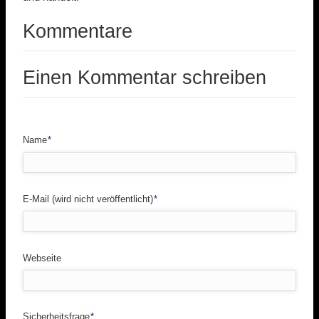
Kommentare
Einen Kommentar schreiben
Pflichtfeld
Name
*
Pflichtfeld
E-Mail (wird nicht veröffentlicht)
*
Webseite
Pflichtfeld
Sicherheitsfrage
*