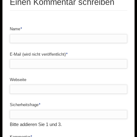
Einen Kommentar schreiben
Pflichtfeld
Name
*
Pflichtfeld
E-Mail (wird nicht veröffentlicht)
*
Webseite
Pflichtfeld
Sicherheitsfrage
*
Bitte addieren Sie 1 und 3.
Pflichtfeld
Kommentar
*