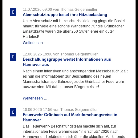
Ausbildungsdienst
für
11.07.2026 09:00
von Thomas Geigenmüller
der
Atemschutztruppe testet ihre Hitzebelastung
Kirmes
Unter Atemschutz mit Hitzeschutzbekleidung gings die Bastei
mit
hinauf, für viele eine schöne Wanderung, für die Grünbacher
zukunftsweisender
Einsatzkräfte waren die über 250 Stufen eher ein guter
Einlage
Härtetest!
Atemschutztruppe
Weiterlesen …
testet
ihre
12.06.2026 19:00
von Thomas Geigenmüller
Hitzebelastung
Beschaffungsgruppe wertet Informationen aus
Hannover aus
Nach einem intensiven und anstrengenden Messebesuch, galt
es nun die Informationen zur Beschaffung des neuen
Mannschaftstransportfahrzeuges der Grünbacher Feuerwehr
auszuwerten. Mit dabei- unser Bürgermeister!
Beschaffungsgruppe
Weiterlesen …
wertet
Informationen
10.06.2026 17:56
von Thomas Geigenmüller
aus
Feuerwehr Grünbach auf Marktforschungsreise in
Hannover
Hannover
aus
Das Feuerwehr- Beschaffungsteam machte sich auf, zur
internationalen Feuerwehrmesse "Interschutz" 2026 nach
Hannover und erkündigte sich über die aktuellen Markttrends