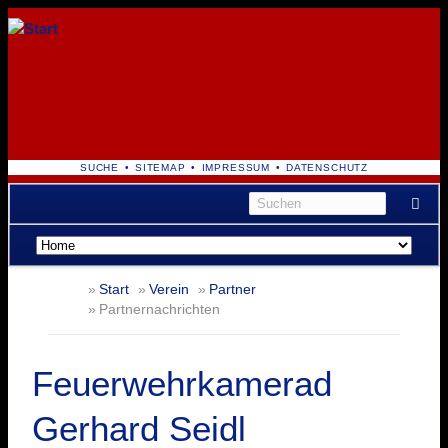
NAVIGATION
SUCHE
SITEMAP
IMPRESSUM
DATENSCHUTZ
ÜBERSPRINGEN
Navigation
überspringen
Start
Verein
Partner
Partnernachrichten
Feuerwehrkamerad
Gerhard Seidl