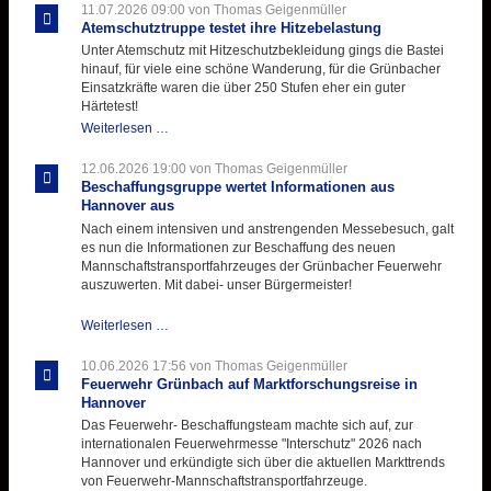
für
11.07.2026 09:00
von Thomas Geigenmüller
der
Atemschutztruppe testet ihre Hitzebelastung
Kirmes
Unter Atemschutz mit Hitzeschutzbekleidung gings die Bastei
mit
hinauf, für viele eine schöne Wanderung, für die Grünbacher
zukunftsweisender
Einsatzkräfte waren die über 250 Stufen eher ein guter
Einlage
Härtetest!
Atemschutztruppe
Weiterlesen …
testet
ihre
12.06.2026 19:00
von Thomas Geigenmüller
Hitzebelastung
Beschaffungsgruppe wertet Informationen aus
Hannover aus
Nach einem intensiven und anstrengenden Messebesuch, galt
es nun die Informationen zur Beschaffung des neuen
Mannschaftstransportfahrzeuges der Grünbacher Feuerwehr
auszuwerten. Mit dabei- unser Bürgermeister!
Beschaffungsgruppe
Weiterlesen …
wertet
Informationen
10.06.2026 17:56
von Thomas Geigenmüller
aus
Feuerwehr Grünbach auf Marktforschungsreise in
Hannover
Hannover
aus
Das Feuerwehr- Beschaffungsteam machte sich auf, zur
internationalen Feuerwehrmesse "Interschutz" 2026 nach
Hannover und erkündigte sich über die aktuellen Markttrends
von Feuerwehr-Mannschaftstransportfahrzeuge.