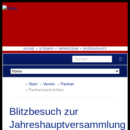
NAVIGATION
SUCHE
SITEMAP
IMPRESSUM
DATENSCHUTZ
ÜBERSPRINGEN
Navigation
überspringen
Start
Verein
Partner
Partnernachrichten
Blitzbesuch zur
Jahreshauptversammlung