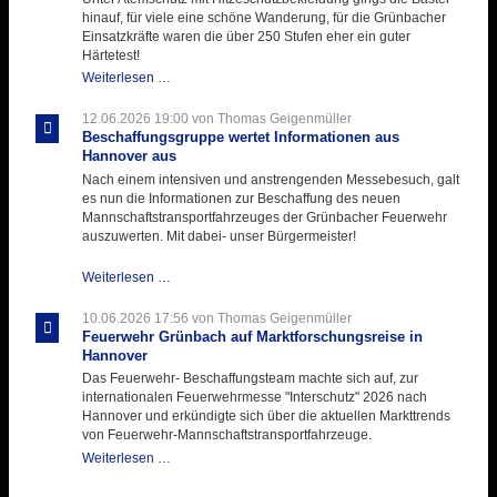
mit
hinauf, für viele eine schöne Wanderung, für die Grünbacher
zukunftsweisender
Einsatzkräfte waren die über 250 Stufen eher ein guter
Einlage
Härtetest!
Atemschutztruppe
Weiterlesen …
testet
ihre
12.06.2026 19:00
von Thomas Geigenmüller
Hitzebelastung
Beschaffungsgruppe wertet Informationen aus
Hannover aus
Nach einem intensiven und anstrengenden Messebesuch, galt
es nun die Informationen zur Beschaffung des neuen
Mannschaftstransportfahrzeuges der Grünbacher Feuerwehr
auszuwerten. Mit dabei- unser Bürgermeister!
Beschaffungsgruppe
Weiterlesen …
wertet
Informationen
10.06.2026 17:56
von Thomas Geigenmüller
aus
Feuerwehr Grünbach auf Marktforschungsreise in
Hannover
Hannover
aus
Das Feuerwehr- Beschaffungsteam machte sich auf, zur
internationalen Feuerwehrmesse "Interschutz" 2026 nach
Hannover und erkündigte sich über die aktuellen Markttrends
von Feuerwehr-Mannschaftstransportfahrzeuge.
Feuerwehr
Weiterlesen …
Grünbach
auf