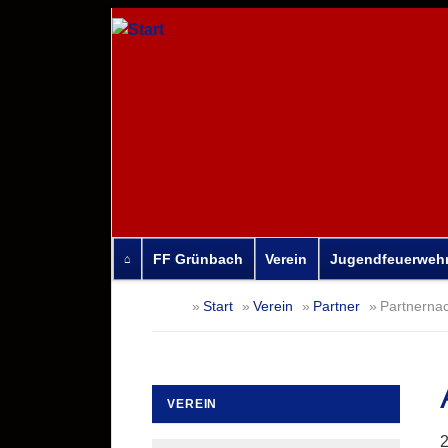
FF Grünbach
Verein
Jugendfeuerweh
Navigation
Start
Verein
Partner
Partnernac
überspringen
VEREIN
Navigation
2