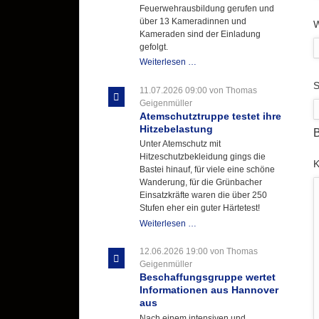
Feuerwehrausbildung gerufen und
über 13 Kameradinnen und
W
Kameraden sind der Einladung
gefolgt.
Letzter
Weiterlesen …
Ausbildungsdienst
P
S
für
11.07.2026 09:00
von Thomas
der
Geigenmüller
Kirmes
Atemschutztruppe testet ihre
mit
Hitzebelastung
B
zukunftsweisender
Unter Atemschutz mit
Einlage
Hitzeschutzbekleidung gings die
P
Bastei hinauf, für viele eine schöne
Wanderung, für die Grünbacher
Einsatzkräfte waren die über 250
Stufen eher ein guter Härtetest!
Atemschutztruppe
Weiterlesen …
testet
ihre
12.06.2026 19:00
von Thomas
Hitzebelastung
Geigenmüller
Beschaffungsgruppe wertet
Informationen aus Hannover
aus
Nach einem intensiven und