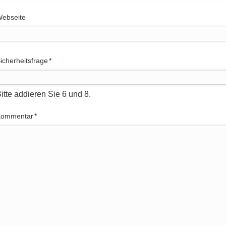
ebseite
flichtfeld
icherheitsfrage
*
itte addieren Sie 6 und 8.
flichtfeld
Kommentar
*