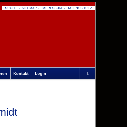
NAVIGATION
SUCHE
SITEMAP
IMPRESSUM
DATENSCHUTZ
ÜBERSPRINGEN
Navigation
oren
Kontakt
Login
überspringen
midt