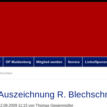
r
OF Muldenberg
Mitglied werden
Service
Links/Spons
hrichten
Auszeichnung R. Blechsch
2.08.2009 11:15
von Thomas Geigenmüller