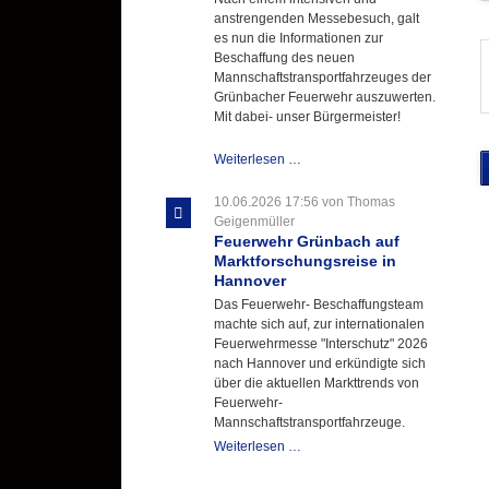
anstrengenden Messebesuch, galt
es nun die Informationen zur
Beschaffung des neuen
Mannschaftstransportfahrzeuges der
Grünbacher Feuerwehr auszuwerten.
Mit dabei- unser Bürgermeister!
Beschaffungsgruppe
Weiterlesen …
wertet
Informationen
10.06.2026 17:56
von Thomas
aus
Geigenmüller
Hannover
Feuerwehr Grünbach auf
aus
Marktforschungsreise in
Hannover
Das Feuerwehr- Beschaffungsteam
machte sich auf, zur internationalen
Feuerwehrmesse "Interschutz" 2026
nach Hannover und erkündigte sich
über die aktuellen Markttrends von
Feuerwehr-
Mannschaftstransportfahrzeuge.
Feuerwehr
Weiterlesen …
Grünbach
auf