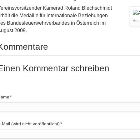
ereinsvorsitzender Kamerad Roland Blechschmidt
rhält die Medaille für internationale Beziehungen
Aus
es Bundesfeuerwehrverbandes in Österreich im
ugust 2009.
Kommentare
Einen Kommentar schreiben
flichtfeld
Name
*
flichtfeld
-Mail (wird nicht veröffentlicht)
*