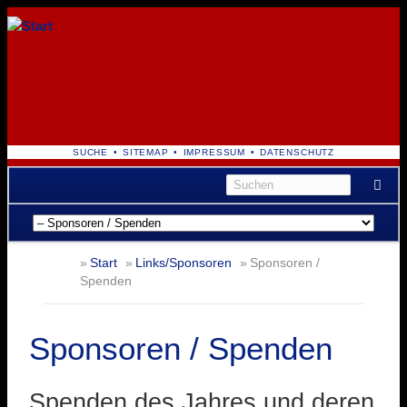
NAVIGATION
SUCHE
SITEMAP
IMPRESSUM
DATENSCHUTZ
ÜBERSPRINGEN
Navigation
überspringen
Start
Links/Sponsoren
Sponsoren /
Spenden
Sponsoren / Spenden
Spenden des Jahres und deren