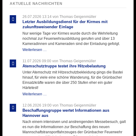
AKTUELLE NACHRICHTEN
26.07.2026 13:14
von Thomas Geigenmüller
Letzter Ausbildungsdienst für der Kirmes mit
zukunftsweisender Einlage
Nur wenige Tage vor Kirmes wurde durch die Wehrleitung
nochmal zur Feuerwehrausbildung gerufen und über 13
Kameradinnen und Kameraden sind der Einladung gefolgt.
Letzter
Weiterlesen …
Ausbildungsdienst
für
11.07.2026 09:00
von Thomas Geigenmüller
der
Atemschutztruppe testet ihre Hitzebelastung
Kirmes
Unter Atemschutz mit Hitzeschutzbekleidung gings die Bastei
mit
hinauf, für viele eine schöne Wanderung, für die Grünbacher
zukunftsweisender
Einsatzkräfte waren die über 250 Stufen eher ein guter
Einlage
Härtetest!
Atemschutztruppe
Weiterlesen …
testet
ihre
12.06.2026 19:00
von Thomas Geigenmüller
Hitzebelastung
Beschaffungsgruppe wertet Informationen aus
Hannover aus
Nach einem intensiven und anstrengenden Messebesuch, galt
es nun die Informationen zur Beschaffung des neuen
Mannschaftstransportfahrzeuges der Grünbacher Feuerwehr