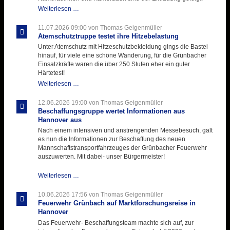
Letzter
Weiterlesen …
Ausbildungsdienst
für
11.07.2026 09:00
von Thomas Geigenmüller
der
Atemschutztruppe testet ihre Hitzebelastung
Kirmes
Unter Atemschutz mit Hitzeschutzbekleidung gings die Bastei
mit
hinauf, für viele eine schöne Wanderung, für die Grünbacher
zukunftsweisender
Einsatzkräfte waren die über 250 Stufen eher ein guter
Einlage
Härtetest!
Atemschutztruppe
Weiterlesen …
testet
ihre
12.06.2026 19:00
von Thomas Geigenmüller
Hitzebelastung
Beschaffungsgruppe wertet Informationen aus
Hannover aus
Nach einem intensiven und anstrengenden Messebesuch, galt
es nun die Informationen zur Beschaffung des neuen
Mannschaftstransportfahrzeuges der Grünbacher Feuerwehr
auszuwerten. Mit dabei- unser Bürgermeister!
Beschaffungsgruppe
Weiterlesen …
wertet
Informationen
10.06.2026 17:56
von Thomas Geigenmüller
aus
Feuerwehr Grünbach auf Marktforschungsreise in
Hannover
Hannover
aus
Das Feuerwehr- Beschaffungsteam machte sich auf, zur