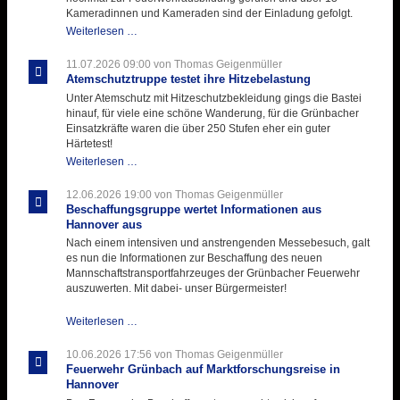
Kameradinnen und Kameraden sind der Einladung gefolgt.
Letzter
Weiterlesen …
Ausbildungsdienst
für
11.07.2026 09:00
von Thomas Geigenmüller
der
Atemschutztruppe testet ihre Hitzebelastung
Kirmes
Unter Atemschutz mit Hitzeschutzbekleidung gings die Bastei
mit
hinauf, für viele eine schöne Wanderung, für die Grünbacher
zukunftsweisender
Einsatzkräfte waren die über 250 Stufen eher ein guter
Einlage
Härtetest!
Atemschutztruppe
Weiterlesen …
testet
ihre
12.06.2026 19:00
von Thomas Geigenmüller
Hitzebelastung
Beschaffungsgruppe wertet Informationen aus
Hannover aus
Nach einem intensiven und anstrengenden Messebesuch, galt
es nun die Informationen zur Beschaffung des neuen
Mannschaftstransportfahrzeuges der Grünbacher Feuerwehr
auszuwerten. Mit dabei- unser Bürgermeister!
Beschaffungsgruppe
Weiterlesen …
wertet
Informationen
10.06.2026 17:56
von Thomas Geigenmüller
aus
Feuerwehr Grünbach auf Marktforschungsreise in
Hannover
Hannover
aus