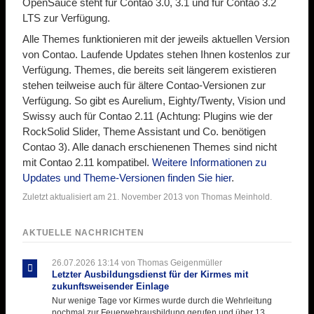
OpenSauce steht für Contao 3.0, 3.1 und für Contao 3.2
LTS zur Verfügung.
Alle Themes funktionieren mit der jeweils aktuellen Version
von Contao. Laufende Updates stehen Ihnen kostenlos zur
Verfügung. Themes, die bereits seit längerem existieren
stehen teilweise auch für ältere Contao-Versionen zur
Verfügung. So gibt es Aurelium, Eighty/Twenty, Vision und
Swissy auch für Contao 2.11 (Achtung: Plugins wie der
RockSolid Slider, Theme Assistant und Co. benötigen
Contao 3). Alle danach erschienenen Themes sind nicht
mit Contao 2.11 kompatibel.
Weitere Informationen zu
Updates und Theme-Versionen finden Sie hier
.
Zuletzt aktualisiert am 21. November 2013 von Thomas Meinhold.
AKTUELLE NACHRICHTEN
26.07.2026 13:14
von Thomas Geigenmüller
Letzter Ausbildungsdienst für der Kirmes mit
zukunftsweisender Einlage
Nur wenige Tage vor Kirmes wurde durch die Wehrleitung
nochmal zur Feuerwehrausbildung gerufen und über 13