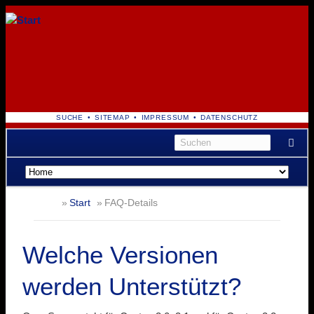
NAVIGATION
SUCHE
SITEMAP
IMPRESSUM
DATENSCHUTZ
ÜBERSPRINGEN
Navigation
überspringen
Start
FAQ-Details
Welche Versionen
werden Unterstützt?