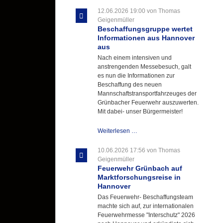
ihre
12.06.2026 19:00
von Thomas
Hitzebelastung
Geigenmüller
Beschaffungsgruppe wertet
Informationen aus Hannover
aus
Nach einem intensiven und
anstrengenden Messebesuch, galt
es nun die Informationen zur
Beschaffung des neuen
Mannschaftstransportfahrzeuges der
Grünbacher Feuerwehr auszuwerten.
Mit dabei- unser Bürgermeister!
Beschaffungsgruppe
Weiterlesen …
wertet
Informationen
10.06.2026 17:56
von Thomas
aus
Geigenmüller
Hannover
Feuerwehr Grünbach auf
aus
Marktforschungsreise in
Hannover
Das Feuerwehr- Beschaffungsteam
machte sich auf, zur internationalen
Feuerwehrmesse "Interschutz" 2026