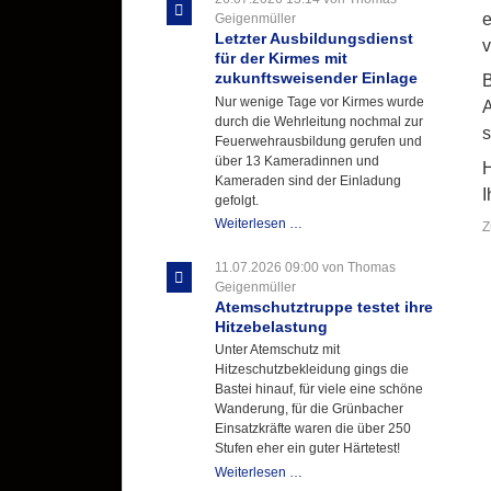
e
Geigenmüller
Letzter Ausbildungsdienst
v
für der Kirmes mit
zukunftsweisender Einlage
B
Nur wenige Tage vor Kirmes wurde
A
durch die Wehrleitung nochmal zur
s
Feuerwehrausbildung gerufen und
über 13 Kameradinnen und
H
Kameraden sind der Einladung
I
gefolgt.
Letzter
Weiterlesen …
Z
Ausbildungsdienst
für
11.07.2026 09:00
von Thomas
der
Geigenmüller
Kirmes
Atemschutztruppe testet ihre
mit
Hitzebelastung
zukunftsweisender
Unter Atemschutz mit
Einlage
Hitzeschutzbekleidung gings die
Bastei hinauf, für viele eine schöne
Wanderung, für die Grünbacher
Einsatzkräfte waren die über 250
Stufen eher ein guter Härtetest!
Atemschutztruppe
Weiterlesen …
testet