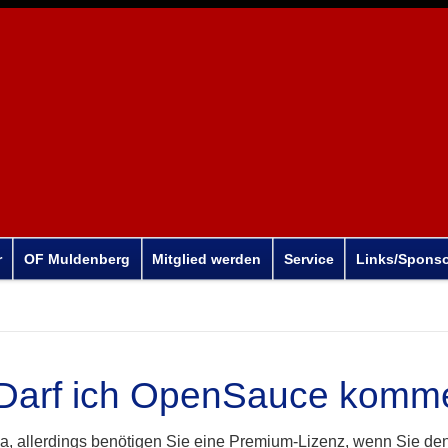
r
OF Muldenberg
Mitglied werden
Service
Links/Spons
Darf ich OpenSauce kommer
a, allerdings benötigen Sie eine Premium-Lizenz, wenn Sie den