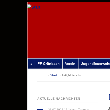
FF Grünbach
Verein
Jugendfeuerweh
Navigation
Start
FAQ-Details
überspringen
AKTUELLE NACHRICHTEN
J
26.07.2026 13:14
von Thomas